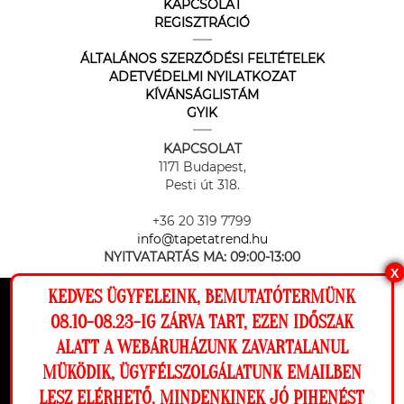
KAPCSOLAT
REGISZTRÁCIÓ
ÁLTALÁNOS SZERZŐDÉSI FELTÉTELEK
ADETVÉDELMI NYILATKOZAT
KÍVÁNSÁGLISTÁM
GYIK
KAPCSOLAT
1171 Budapest,
Pesti út 318.
+36 20 319 7799
info@tapetatrend.hu
NYITVATARTÁS MA:
09:00-13:00
X
KEDVES ÜGYFELEINK, BEMUTATÓTERMÜNK
Ez a weboldal cookie-kat használ, hogy a
08.10-08.23-IG ZÁRVA TART, EZEN IDŐSZAK
lehető legjobb élményt nyújtsa honlapunkon.
ALATT A WEBÁRUHÁZUNK ZAVARTALANUL
Beállítások
MÜKÖDIK, ÜGYFÉLSZOLGÁLATUNK EMAILBEN
Az online fizetést a Barion Payment Zrt. biztosítja, MNB engedély
száma: H-EN-I-1064/2013
LESZ ELÉRHETŐ. MINDENKINEK JÓ PIHENÉST