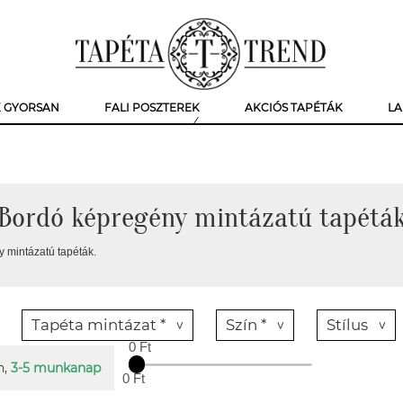
K GYORSAN
FALI POSZTEREK
AKCIÓS TAPÉTÁK
LA
Bordó képregény mintázatú tapétá
 mintázatú tapéták.
Tapéta mintázat *
Szín *
Stílus
0 Ft
n,
3-5 munkanap
0 Ft