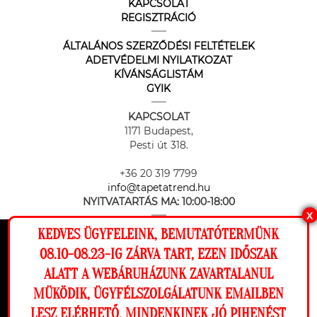
KAPCSOLAT
REGISZTRÁCIÓ
ÁLTALÁNOS SZERZŐDÉSI FELTÉTELEK
ADETVÉDELMI NYILATKOZAT
KÍVÁNSÁGLISTÁM
GYIK
KAPCSOLAT
1171 Budapest,
Pesti út 318.
+36 20 319 7799
info@tapetatrend.hu
NYITVATARTÁS MA:
10:00-18:00
X
KEDVES ÜGYFELEINK, BEMUTATÓTERMÜNK
Ez a weboldal cookie-kat használ, hogy a
08.10-08.23-IG ZÁRVA TART, EZEN IDŐSZAK
lehető legjobb élményt nyújtsa honlapunkon.
ALATT A WEBÁRUHÁZUNK ZAVARTALANUL
Beállítások
MÜKÖDIK, ÜGYFÉLSZOLGÁLATUNK EMAILBEN
Az online fizetést a Barion Payment Zrt. biztosítja, MNB engedély
száma: H-EN-I-1064/2013
LESZ ELÉRHETŐ. MINDENKINEK JÓ PIHENÉST