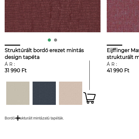
Struktúrált bordó erezet mintás
Eijffinger Ma
design tapéta
strukturált 
színű uni ta
ÁR:
ÁR:
31 990 Ft
41 990 Ft
Bordó strukturált mintázatú tapéták.