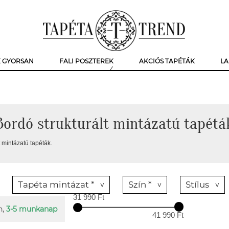
K GYORSAN
FALI POSZTEREK
AKCIÓS TAPÉTÁK
LA
Bordó strukturált mintázatú tapétá
t mintázatú tapéták.
Tapéta mintázat *
Szín *
Stílus
31 990 Ft
n,
3-5 munkanap
41 990 Ft