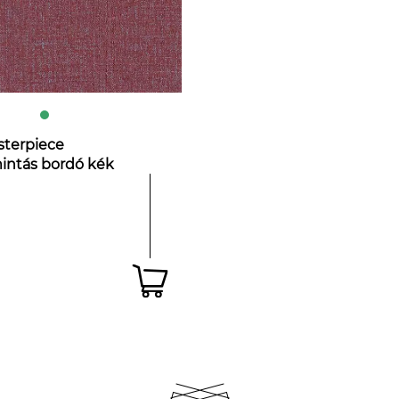
sterpiece
mintás bordó kék
péta