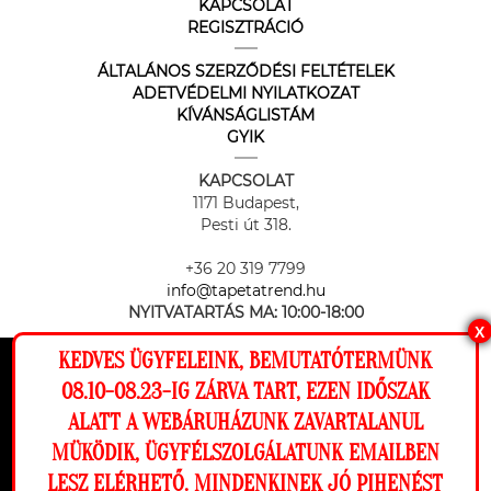
KAPCSOLAT
REGISZTRÁCIÓ
ÁLTALÁNOS SZERZŐDÉSI FELTÉTELEK
ADETVÉDELMI NYILATKOZAT
KÍVÁNSÁGLISTÁM
GYIK
KAPCSOLAT
1171 Budapest,
Pesti út 318.
+36 20 319 7799
info@tapetatrend.hu
NYITVATARTÁS MA:
10:00-18:00
X
KEDVES ÜGYFELEINK, BEMUTATÓTERMÜNK
Ez a weboldal cookie-kat használ, hogy a
08.10-08.23-IG ZÁRVA TART, EZEN IDŐSZAK
lehető legjobb élményt nyújtsa honlapunkon.
ALATT A WEBÁRUHÁZUNK ZAVARTALANUL
Beállítások
MÜKÖDIK, ÜGYFÉLSZOLGÁLATUNK EMAILBEN
Az online fizetést a Barion Payment Zrt. biztosítja, MNB engedély
száma: H-EN-I-1064/2013
LESZ ELÉRHETŐ. MINDENKINEK JÓ PIHENÉST