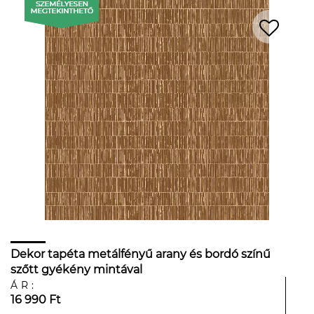
Dekor tapéta metálfényű arany és bordó színű
szőtt gyékény mintával
ÁR:
16 990 Ft