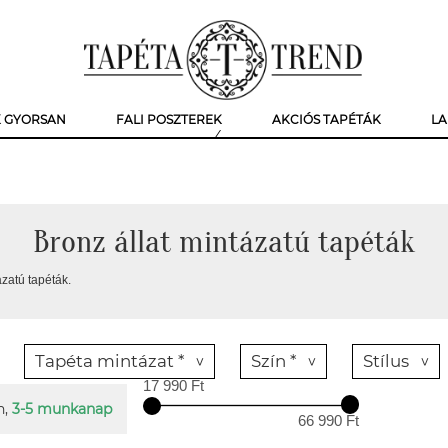
K GYORSAN
FALI POSZTEREK
AKCIÓS TAPÉTÁK
LA
Bronz állat mintázatú tapéták
ázatú tapéták.
Tapéta mintázat *
Szín *
Stílus
17 990 Ft
n,
3-5 munkanap
66 990 Ft