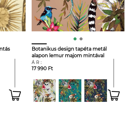
ntás
Botanikus design tapéta metál
alapon lemur majom mintával
ÁR:
17 990 Ft