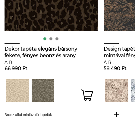
Dekor tapéta elegáns bársony
Design tapéta
fekete, fényes beonz és arany
mintával fén
leopárd mintával
ÁR:
ÁR:
66 990 Ft
58 490 Ft
Bronz állat mintázatú tapéták.