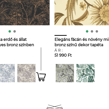
 erdő és állat
Elegáns fácán és növény mi
yes bronz színben
bronz színű dekor tapéta
ÁR:
51 990 Ft