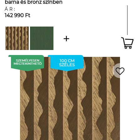
barna és bronz színben
ÁR:
142 990 Ft
100 CM
SZÉLES