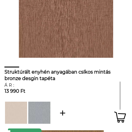
Struktúrált enyhén anyagában csíkos mintás
bronze desgin tapéta
ÁR:
13 990 Ft