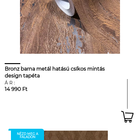
Bronz barna metál hatású csíkos mintás
design tapéta
ÁR:
14 990 Ft
NÉZD MEG A
FALADON