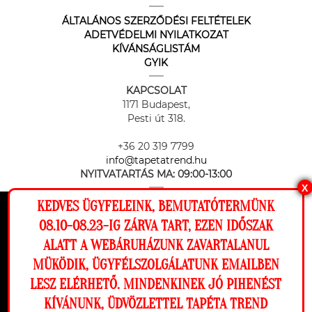
ÁLTALÁNOS SZERZŐDÉSI FELTÉTELEK
ADETVÉDELMI NYILATKOZAT
KÍVÁNSÁGLISTÁM
GYIK
KAPCSOLAT
1171 Budapest,
Pesti út 318.
+36 20 319 7799
info@tapetatrend.hu
NYITVATARTÁS MA:
09:00-13:00
X
KEDVES ÜGYFELEINK, BEMUTATÓTERMÜNK
Ez a weboldal cookie-kat használ, hogy a
08.10-08.23-IG ZÁRVA TART, EZEN IDŐSZAK
lehető legjobb élményt nyújtsa honlapunkon.
ALATT A WEBÁRUHÁZUNK ZAVARTALANUL
Beállítások
MÜKÖDIK, ÜGYFÉLSZOLGÁLATUNK EMAILBEN
Az online fizetést a Barion Payment Zrt. biztosítja, MNB engedély
száma: H-EN-I-1064/2013
LESZ ELÉRHETŐ. MINDENKINEK JÓ PIHENÉST
Elutasítom
Engedélyezem
KÍVÁNUNK, ÜDVÖZLETTEL TAPÉTA TREND