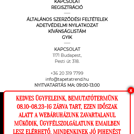
KAPCSOLAT
REGISZTRÁCIÓ
ÁLTALÁNOS SZERZŐDÉSI FELTÉTELEK
ADETVÉDELMI NYILATKOZAT
KÍVÁNSÁGLISTÁM
GYIK
KAPCSOLAT
1171 Budapest,
Pesti út 318.
+36 20 319 7799
info@tapetatrend.hu
NYITVATARTÁS MA:
09:00-13:00
X
KEDVES ÜGYFELEINK, BEMUTATÓTERMÜNK
Ez a weboldal cookie-kat használ, hogy a
08.10-08.23-IG ZÁRVA TART, EZEN IDŐSZAK
lehető legjobb élményt nyújtsa honlapunkon.
ALATT A WEBÁRUHÁZUNK ZAVARTALANUL
Beállítások
MÜKÖDIK, ÜGYFÉLSZOLGÁLATUNK EMAILBEN
Az online fizetést a Barion Payment Zrt. biztosítja, MNB engedély
száma: H-EN-I-1064/2013
LESZ ELÉRHETŐ. MINDENKINEK JÓ PIHENÉST