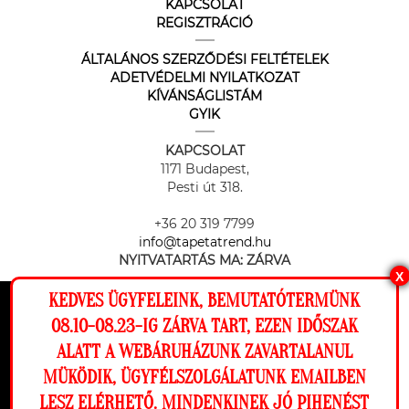
KAPCSOLAT
REGISZTRÁCIÓ
ÁLTALÁNOS SZERZŐDÉSI FELTÉTELEK
ADETVÉDELMI NYILATKOZAT
KÍVÁNSÁGLISTÁM
GYIK
KAPCSOLAT
1171 Budapest,
Pesti út 318.
+36 20 319 7799
info@tapetatrend.hu
NYITVATARTÁS MA:
ZÁRVA
X
KEDVES ÜGYFELEINK, BEMUTATÓTERMÜNK
Ez a weboldal cookie-kat használ, hogy a
08.10-08.23-IG ZÁRVA TART, EZEN IDŐSZAK
lehető legjobb élményt nyújtsa honlapunkon.
ALATT A WEBÁRUHÁZUNK ZAVARTALANUL
Beállítások
MÜKÖDIK, ÜGYFÉLSZOLGÁLATUNK EMAILBEN
Az online fizetést a Barion Payment Zrt. biztosítja, MNB engedély
száma: H-EN-I-1064/2013
LESZ ELÉRHETŐ. MINDENKINEK JÓ PIHENÉST