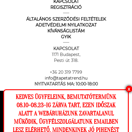
KAPCSOLAT
REGISZTRÁCIÓ
ÁLTALÁNOS SZERZŐDÉSI FELTÉTELEK
ADETVÉDELMI NYILATKOZAT
KÍVÁNSÁGLISTÁM
GYIK
KAPCSOLAT
1171 Budapest,
Pesti út 318.
+36 20 319 7799
info@tapetatrend.hu
NYITVATARTÁS MA:
10:00-18:00
X
KEDVES ÜGYFELEINK, BEMUTATÓTERMÜNK
Ez a weboldal cookie-kat használ, hogy a
08.10-08.23-IG ZÁRVA TART, EZEN IDŐSZAK
lehető legjobb élményt nyújtsa honlapunkon.
ALATT A WEBÁRUHÁZUNK ZAVARTALANUL
Beállítások
MÜKÖDIK, ÜGYFÉLSZOLGÁLATUNK EMAILBEN
Az online fizetést a Barion Payment Zrt. biztosítja, MNB engedély
száma: H-EN-I-1064/2013
LESZ ELÉRHETŐ. MINDENKINEK JÓ PIHENÉST