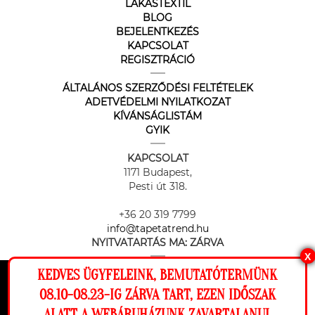
LAKÁSTEXTIL
BLOG
BEJELENTKEZÉS
KAPCSOLAT
REGISZTRÁCIÓ
ÁLTALÁNOS SZERZŐDÉSI FELTÉTELEK
ADETVÉDELMI NYILATKOZAT
KÍVÁNSÁGLISTÁM
GYIK
KAPCSOLAT
1171 Budapest,
Pesti út 318.
+36 20 319 7799
info@tapetatrend.hu
NYITVATARTÁS MA:
ZÁRVA
X
KEDVES ÜGYFELEINK, BEMUTATÓTERMÜNK
Ez a weboldal cookie-kat használ, hogy a
08.10-08.23-IG ZÁRVA TART, EZEN IDŐSZAK
lehető legjobb élményt nyújtsa honlapunkon.
ALATT A WEBÁRUHÁZUNK ZAVARTALANUL