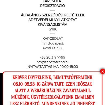
KAPCSOLAT
REGISZTRÁCIÓ
ÁLTALÁNOS SZERZŐDÉSI FELTÉTELEK
ADETVÉDELMI NYILATKOZAT
KÍVÁNSÁGLISTÁM
GYIK
KAPCSOLAT
1171 Budapest,
Pesti út 318.
+36 20 319 7799
info@tapetatrend.hu
NYITVATARTÁS MA:
10:00-18:00
X
KEDVES ÜGYFELEINK, BEMUTATÓTERMÜNK
Ez a weboldal cookie-kat használ, hogy a
08.10-08.23-IG ZÁRVA TART, EZEN IDŐSZAK
lehető legjobb élményt nyújtsa honlapunkon.
ALATT A WEBÁRUHÁZUNK ZAVARTALANUL
Beállítások
MÜKÖDIK, ÜGYFÉLSZOLGÁLATUNK EMAILBEN
Az online fizetést a Barion Payment Zrt. biztosítja, MNB engedély
száma: H-EN-I-1064/2013
LESZ ELÉRHETŐ. MINDENKINEK JÓ PIHENÉST