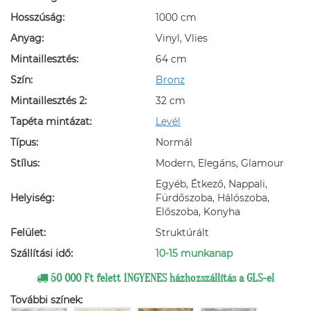
Hosszúság:
1000 cm
Anyag:
Vinyl, Vlies
Mintaillesztés:
64 cm
Szín:
Bronz
Mintaillesztés 2:
32 cm
Tapéta mintázat:
Levél
Típus:
Normál
Stílus:
Modern, Elegáns, Glamour
Egyéb, Étkező, Nappali,
Helyiség:
Fürdőszoba, Hálószoba,
Előszoba, Konyha
Felület:
Struktúrált
Szállítási idő:
10-15 munkanap
50 000 Ft felett INGYENES házhozszállítás a GLS-el
További színek: