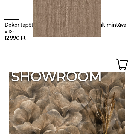
Dekor tapéta enyhén csillámos struktárált mintával
ÁR:
12 990 Ft
SHOWROOM