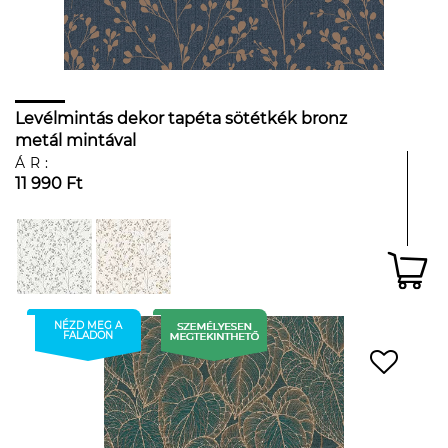
Levélmintás dekor tapéta sötétkék bronz
metál mintával
ÁR:
11 990 Ft
NÉZD MEG A
FALADON