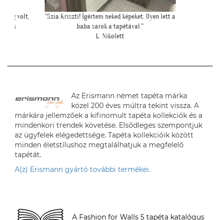
oldog volt,
"Szia Kriszti! Ígértem neked képeket. Ilyen lett a
"Mese
 magas
baba sarok a tapétával."
"
L. Nikolett
Az Erismann német tapéta márka
közel 200 éves múltra tekint vissza. A
márkára jellemzőek a kifinomult tapéta kollekciók és a
mindenkori trendek követése. Elsődleges szempontjuk
az ügyfelek elégedettsége. Tapéta kollekcióik között
minden életstílushoz megtalálhatjuk a megfelelő
tapétát.
A(z) Erismann gyártó további termékei.
A Fashion for Walls 5 tapéta katalógus