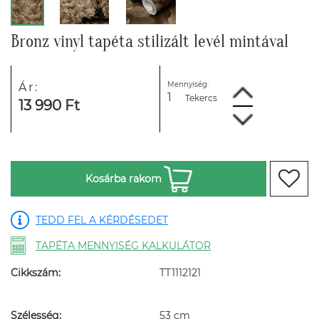
Bronz vinyl tapéta stilizált levél mintával
Mennyiség:
Ár:
Tekercs
13 990 Ft
Kosárba rakom
TEDD FEL A KÉRDÉSEDET
TAPÉTA MENNYISÉG KALKULÁTOR
Cikkszám:
TT1112121
Szélesség:
53 cm