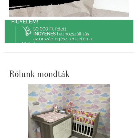
FIGYELEM!
50 000 Ft felett
INGYENES
házhozszállítás
az ország egész területén a
GLS-el.
Rólunk mondták