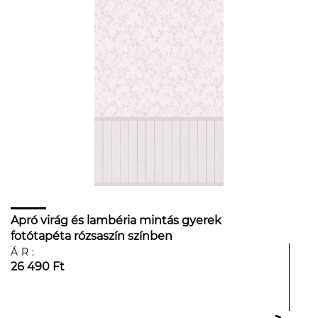
Apró virág és lambéria mintás gyerek
fotótapéta rózsaszín színben
ÁR:
26 490 Ft