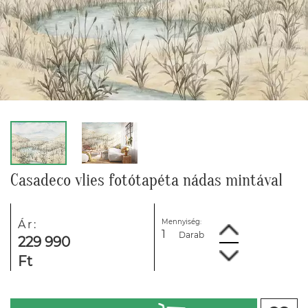
Casadeco vlies fotótapéta nádas mintával
Mennyiség:
Ár:
Darab
229 990
Ft