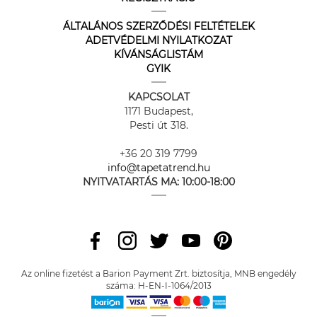
ÁLTALÁNOS SZERZŐDÉSI FELTÉTELEK
ADETVÉDELMI NYILATKOZAT
KÍVÁNSÁGLISTÁM
GYIK
KAPCSOLAT
1171 Budapest,
Pesti út 318.
+36 20 319 7799
info@tapetatrend.hu
NYITVATARTÁS MA:
10:00-18:00
Az online fizetést a Barion Payment Zrt. biztosítja, MNB engedély
száma: H-EN-I-1064/2013