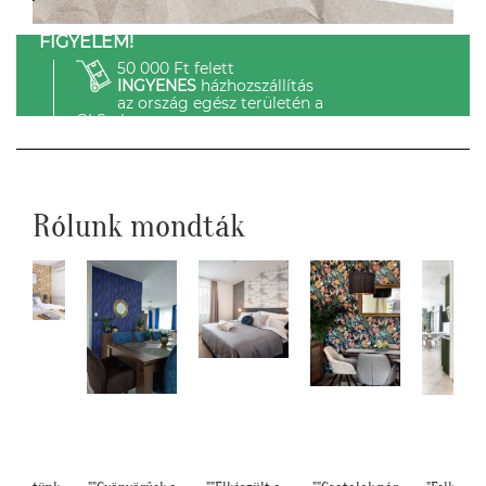
FIGYELEM!
50 000 Ft felett
INGYENES
házhozszállítás
az ország egész területén a
GLS-el.
Rólunk mondták