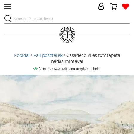
Főoldal
/
Fali poszterek
/ Casadeco vlies fotótapéta
nádas mintával
A termék személyesen megtekinthető