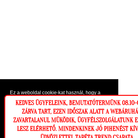
Ez a weboldal cookie-kat használ, hogy a
lehető legjobb élményt nyújtsa honlapunkon.
KEDVES ÜGYFELEINK, BEMUTATÓTERMÜNK 08.10-0
Beállítások
ZÁRVA TART, EZEN IDŐSZAK ALATT A WEBÁRUH
ZAVARTALANUL MÜKÖDIK, ÜGYFÉLSZOLGÁLATUNK 
Elutasítom
Engedélyezem
LESZ ELÉRHETŐ. MINDENKINEK JÓ PIHENÉST KÍ
ÜDVÖZLETTEL TAPÉTA TREND CSAPATA