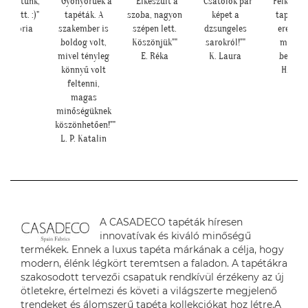
készültünk,
""Gyönyörűek a
""Elkészült a
""Csatolok pár
"Felkerült
er lett. :)"
tapéták. A
szoba, nagyon
képet a
tapéták
 Viktória
szakember is
szépen lett.
dzsungeles
eredmé
boldog volt,
Köszönjük""
sarokról!""
magáér
mivel tényleg
E. Réka
K. Laura
beszél!:
könnyű volt
H. Anit
feltenni,
magas
minőségüknek
köszönhetően!""
L. P. Katalin
A CASADECO tapéták híresen
innovatívak és kiváló minőségű
termékek. Ennek a luxus tapéta márkának a célja, hogy
modern, élénk légkört teremtsen a faladon. A tapétákra
szakosodott tervezői csapatuk rendkívül érzékeny az új
ötletekre, értelmezi és követi a világszerte megjelenő
trendeket és álomszerű tapéta kollekciókat hoz létre.A