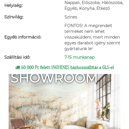
Nappali, Előszoba, Hálószoba,
Helyiség:
Egyéb, Konyha, Étkező
Színvilág:
Színes
FONTOS! A megrendelt
terméket nem lehet
Egyéb információ:
visszaküldeni, mert minden
egyes darabot igény szerint
gyártatunk le!
Szállítási idő:
7-15 munkanap
50 000 Ft felett INGYENES házhozszállítás a GLS-el
SHOWROOM