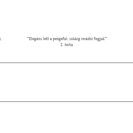
""Elkészült a kép, gondoltam, hátha :)""
H. Sára