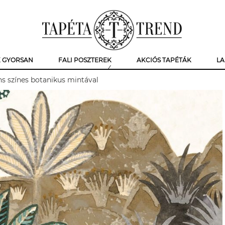
K GYORSAN
FALI POSZTEREK
AKCIÓS TAPÉTÁK
LA
s színes botanikus mintával