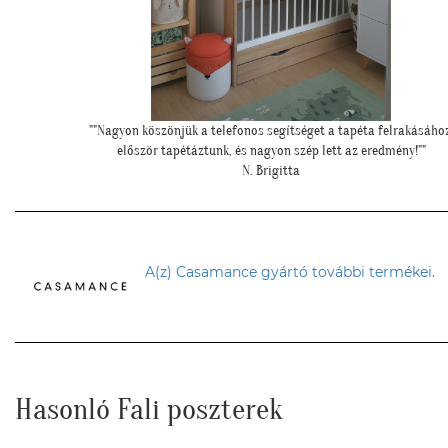
rakásához,
""Elegáns lett a pengefal, sokáig imádni fogjuk""
ny!""
Z. Anita
A(z) Casamance gyártó további termékei.
Hasonló Fali poszterek