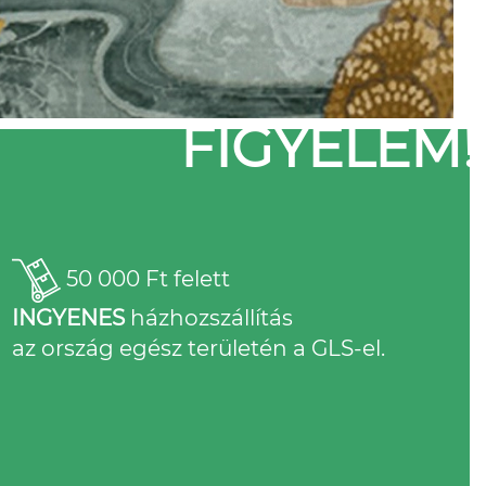
FIGYELEM!
50 000 Ft felett
INGYENES
házhozszállítás
az ország egész területén a GLS-el.