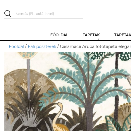
FŐOLDAL
TAPÉTÁK
TAPÉTÁ
Főoldal
/
Fali poszterek
/ Casamace Aruba fotótapéta elegán