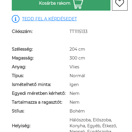
Kosárba rakom
TEDD FEL A KÉRDÉSEDET
Cikkszám:
TT1115133
Szélesség:
204 cm
Magasság:
300 cm
Anyag:
Vlies
Típus:
Normál
Ismételhető minta:
Igen
Egyedi méretben kérhető:
Nem
Tartalmazza a ragasztót:
Nem
Stílus:
Bohém
Hálószoba, Előszoba,
Helyiség:
Konyha, Egyéb, Étkező,
Nappali, Fürdőszoba