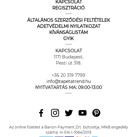
KAPCSOLAT
REGISZTRÁCIÓ
ÁLTALÁNOS SZERZŐDÉSI FELTÉTELEK
ADETVÉDELMI NYILATKOZAT
KÍVÁNSÁGLISTÁM
GYIK
KAPCSOLAT
1171 Budapest,
Pesti út 318.
+36 20 319 7799
info@tapetatrend.hu
NYITVATARTÁS MA:
09:00-13:00
Az online fizetést a Barion Payment Zrt. biztosítja, MNB engedély
száma: H-EN-I-1064/2013