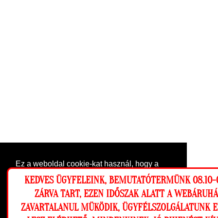
Ez a weboldal cookie-kat használ, hogy a
lehető legjobb élményt nyújtsa honlapunkon.
KEDVES ÜGYFELEINK, BEMUTATÓTERMÜNK 08.10-0
Beállítások
ZÁRVA TART, EZEN IDŐSZAK ALATT A WEBÁRUH
ZAVARTALANUL MÜKÖDIK, ÜGYFÉLSZOLGÁLATUNK 
Elutasítom
Engedélyezem