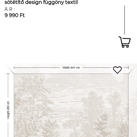
sötétítő design függöny textil
ÁR:
9 990 Ft