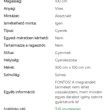
Magasság:
100 cm
Anyag:
Vlies
Mintázat:
Absztrakt
Ismételhető minta:
Igen
Típus:
Gyerek
Egyedi méretben kérhető:
Nem
Tartalmazza a ragasztót:
Nem
Stílus:
Gyermek
Helyiség:
Gyerekszoba
Méret:
300 cm x 100 cm cm
Színvilág:
Színes
FONTOS! A megrendelt
terméket nem lehet
Egyéb információ:
visszaküldeni, mert minden
egyes darabot igény szerint
gyártatunk le!
Szállítási idő:
7-15 munkanap