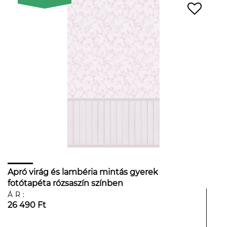
Apró virág és lambéria mintás gyerek
fotótapéta rózsaszín színben
ÁR:
26 490 Ft