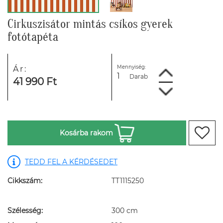
Cirkuszisátor mintás csíkos gyerek
fotótapéta
Mennyiség:
Ár:
Darab
41 990 Ft
Kosárba rakom
TEDD FEL A KÉRDÉSEDET
Cikkszám:
TT1115250
Szélesség:
300 cm