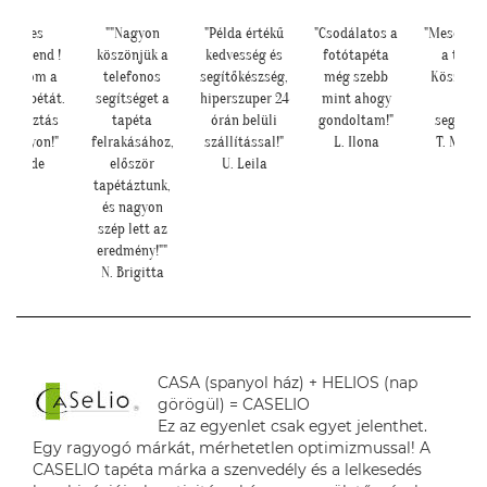
"Kedves
""Nagyon
"Példa értékű
"Csodálatos a
"Meseszép 
étatrend !
köszönjük a
kedvesség és
fotótapéta
a tapét
szönöm a
telefonos
segítőkészség,
még szebb
Köszönö
is tapétát.
segítséget a
hiperszuper 24
mint ahogy
sok
 választás
tapéta
órán belüli
gondoltam!"
segítség
t nagyon!"
felrakásához,
szállítással!"
L. Ilona
T. Mari
T. Tünde
először
U. Leila
tapétáztunk,
és nagyon
szép lett az
eredmény!""
N. Brigitta
CASA (spanyol ház) + HELIOS (nap
görögül) = CASELIO
Ez az egyenlet csak egyet jelenthet.
Egy ragyogó márkát, mérhetetlen optimizmussal! A
CASELIO tapéta márka a szenvedély és a lelkesedés