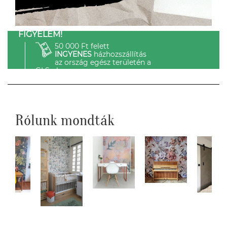
FIGYELEM!
50 000 Ft felett
INGYENES
házhozszállítás
az ország egész területén a
GLS-el.
Rólunk mondták