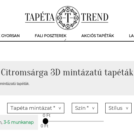
K GYORSAN
FALI POSZTEREK
AKCIÓS TAPÉTÁK
LA
Citromsárga 3D mintázatú tapéták
mintázatú tapéták.
Tapéta mintázat *
Szín *
Stílus
0 Ft
n,
3-5 munkanap
0 Ft