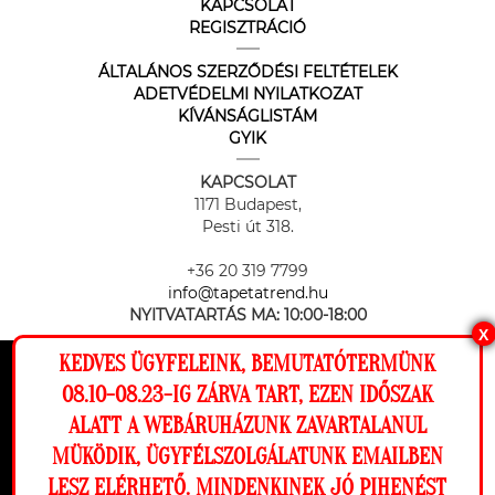
KAPCSOLAT
REGISZTRÁCIÓ
ÁLTALÁNOS SZERZŐDÉSI FELTÉTELEK
ADETVÉDELMI NYILATKOZAT
KÍVÁNSÁGLISTÁM
GYIK
KAPCSOLAT
1171 Budapest,
Pesti út 318.
+36 20 319 7799
info@tapetatrend.hu
NYITVATARTÁS MA:
10:00-18:00
X
KEDVES ÜGYFELEINK, BEMUTATÓTERMÜNK
Ez a weboldal cookie-kat használ, hogy a
08.10-08.23-IG ZÁRVA TART, EZEN IDŐSZAK
lehető legjobb élményt nyújtsa honlapunkon.
ALATT A WEBÁRUHÁZUNK ZAVARTALANUL
Beállítások
MÜKÖDIK, ÜGYFÉLSZOLGÁLATUNK EMAILBEN
Az online fizetést a Barion Payment Zrt. biztosítja, MNB engedély
száma: H-EN-I-1064/2013
LESZ ELÉRHETŐ. MINDENKINEK JÓ PIHENÉST