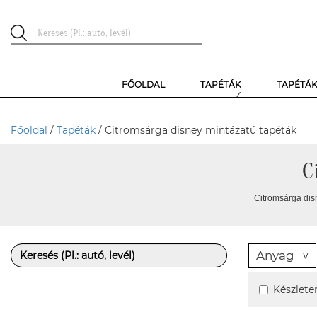
FŐOLDAL
TAPÉTÁK
TAPÉTÁ
Főoldal
/
Tapéták
/ Citromsárga disney mintázatú tapéták
C
Citromsárga dis
Anyag
Készlete