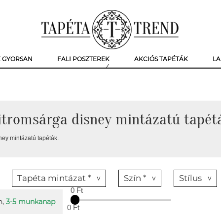
K GYORSAN
FALI POSZTEREK
AKCIÓS TAPÉTÁK
LA
itromsárga disney mintázatú tapét
ney mintázatú tapéták.
Tapéta mintázat *
Szín *
Stílus
0 Ft
n,
3-5 munkanap
0 Ft