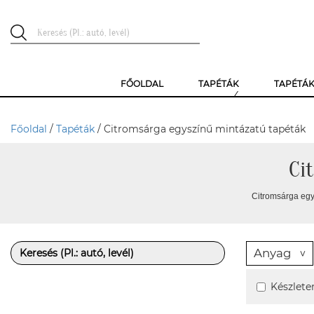
FŐOLDAL
TAPÉTÁK
TAPÉTÁ
Főoldal
/
Tapéták
/ Citromsárga egyszínű mintázatú tapéták
Ci
Citromsárga egy
Anyag
Készlete