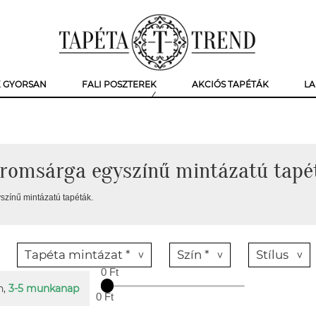
K GYORSAN
FALI POSZTEREK
AKCIÓS TAPÉTÁK
LA
tromsárga egyszínű mintázatú tapé
színű mintázatú tapéták.
Tapéta mintázat *
Szín *
Stílus
0 Ft
n,
3-5 munkanap
0 Ft