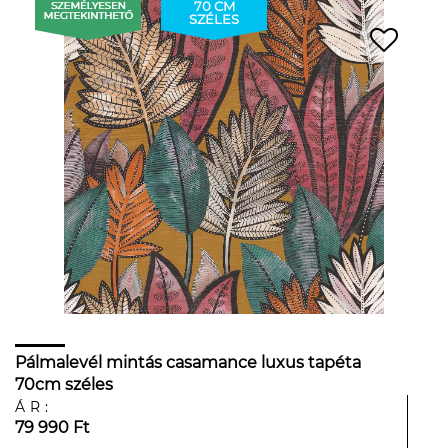
70 CM
SZÉLES
Pálmalevél mintás casamance luxus tapéta
70cm széles
ÁR:
79 990 Ft