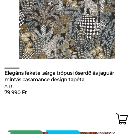
Elegáns fekete ,sárga trópusi őserdő és jaguár
mintás casamance design tapéta
ÁR:
79 990 Ft