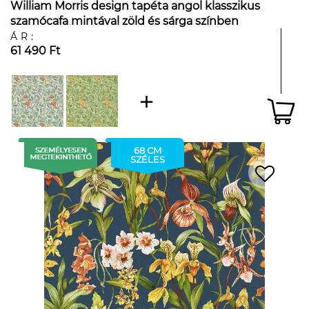
William Morris design tapéta angol klasszikus
szamócafa mintával zöld és sárga színben
ÁR:
61 490 Ft
68 CM
SZÉLES