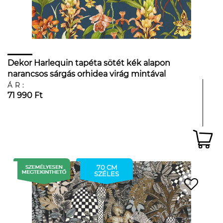
Dekor Harlequin tapéta sötét kék alapon
narancsos sárgás orhidea virág mintával
ÁR:
71 990 Ft
70 CM
SZÉLES