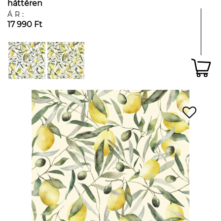
háttéren
ÁR:
17 990 Ft