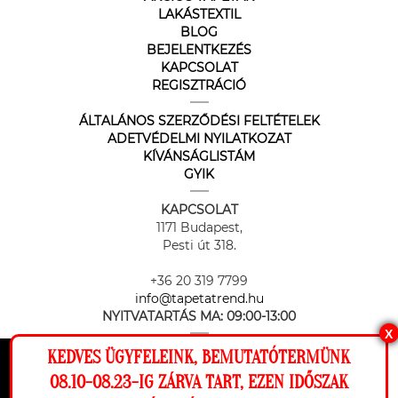
LAKÁSTEXTIL
BLOG
BEJELENTKEZÉS
KAPCSOLAT
REGISZTRÁCIÓ
ÁLTALÁNOS SZERZŐDÉSI FELTÉTELEK
ADETVÉDELMI NYILATKOZAT
KÍVÁNSÁGLISTÁM
GYIK
KAPCSOLAT
1171 Budapest,
Pesti út 318.
+36 20 319 7799
info@tapetatrend.hu
NYITVATARTÁS MA:
09:00-13:00
X
KEDVES ÜGYFELEINK, BEMUTATÓTERMÜNK
Ez a weboldal cookie-kat használ, hogy a
08.10-08.23-IG ZÁRVA TART, EZEN IDŐSZAK