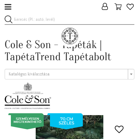
Cole & Son - Tapéták |
TapétaTrend Tapétabolt
Katalógus kiválasztása
70 CM
SZÉLES