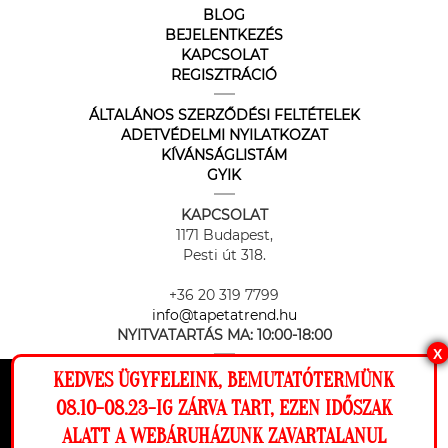
BLOG
BEJELENTKEZÉS
KAPCSOLAT
REGISZTRÁCIÓ
ÁLTALÁNOS SZERZŐDÉSI FELTÉTELEK
ADETVÉDELMI NYILATKOZAT
KÍVÁNSÁGLISTÁM
GYIK
KAPCSOLAT
1171 Budapest,
Pesti út 318.
+36 20 319 7799
info@tapetatrend.hu
NYITVATARTÁS MA:
10:00-18:00
X
KEDVES ÜGYFELEINK, BEMUTATÓTERMÜNK
Ez a weboldal cookie-kat használ, hogy a
08.10-08.23-IG ZÁRVA TART, EZEN IDŐSZAK
lehető legjobb élményt nyújtsa honlapunkon.
ALATT A WEBÁRUHÁZUNK ZAVARTALANUL