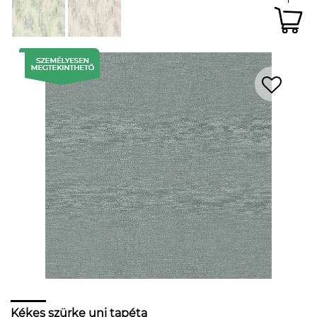
Kékes szürke uni tapéta