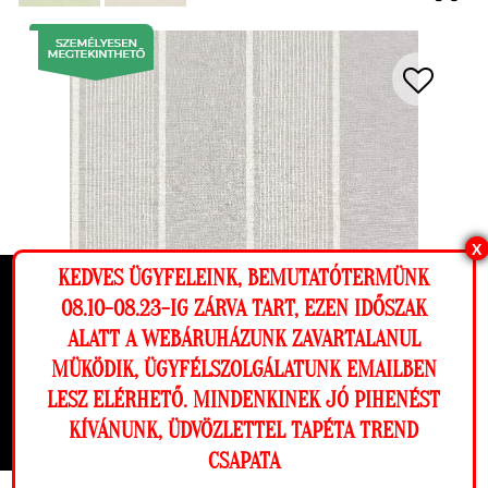
X
KEDVES ÜGYFELEINK, BEMUTATÓTERMÜNK
Ez a weboldal cookie-kat használ, hogy a
08.10-08.23-IG ZÁRVA TART, EZEN IDŐSZAK
lehető legjobb élményt nyújtsa honlapunkon.
ALATT A WEBÁRUHÁZUNK ZAVARTALANUL
Beállítások
MÜKÖDIK, ÜGYFÉLSZOLGÁLATUNK EMAILBEN
LESZ ELÉRHETŐ. MINDENKINEK JÓ PIHENÉST
Elutasítom
Engedélyezem
KÍVÁNUNK, ÜDVÖZLETTEL TAPÉTA TREND
Szürke csíkos mintás vlies tapéta
CSAPATA
Megnézem a falamon
ÁR: