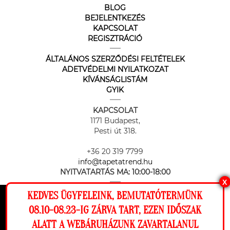
BLOG
BEJELENTKEZÉS
KAPCSOLAT
REGISZTRÁCIÓ
ÁLTALÁNOS SZERZŐDÉSI FELTÉTELEK
ADETVÉDELMI NYILATKOZAT
KÍVÁNSÁGLISTÁM
GYIK
KAPCSOLAT
1171 Budapest,
Pesti út 318.
+36 20 319 7799
info@tapetatrend.hu
NYITVATARTÁS MA:
10:00-18:00
X
KEDVES ÜGYFELEINK, BEMUTATÓTERMÜNK
Ez a weboldal cookie-kat használ, hogy a
08.10-08.23-IG ZÁRVA TART, EZEN IDŐSZAK
lehető legjobb élményt nyújtsa honlapunkon.
ALATT A WEBÁRUHÁZUNK ZAVARTALANUL