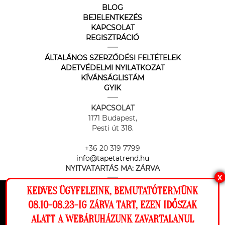
BLOG
BEJELENTKEZÉS
KAPCSOLAT
REGISZTRÁCIÓ
ÁLTALÁNOS SZERZŐDÉSI FELTÉTELEK
ADETVÉDELMI NYILATKOZAT
KÍVÁNSÁGLISTÁM
GYIK
KAPCSOLAT
1171 Budapest,
Pesti út 318.
+36 20 319 7799
info@tapetatrend.hu
NYITVATARTÁS MA:
ZÁRVA
X
KEDVES ÜGYFELEINK, BEMUTATÓTERMÜNK
Ez a weboldal cookie-kat használ, hogy a
08.10-08.23-IG ZÁRVA TART, EZEN IDŐSZAK
lehető legjobb élményt nyújtsa honlapunkon.
ALATT A WEBÁRUHÁZUNK ZAVARTALANUL