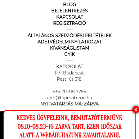
BLOG
BEJELENTKEZÉS
KAPCSOLAT
REGISZTRÁCIÓ
ÁLTALÁNOS SZERZŐDÉSI FELTÉTELEK
ADETVÉDELMI NYILATKOZAT
KÍVÁNSÁGLISTÁM
GYIK
KAPCSOLAT
1171 Budapest,
Pesti út 318.
+36 20 319 7799
info@tapetatrend.hu
NYITVATARTÁS MA:
ZÁRVA
X
KEDVES ÜGYFELEINK, BEMUTATÓTERMÜNK
Ez a weboldal cookie-kat használ, hogy a
08.10-08.23-IG ZÁRVA TART, EZEN IDŐSZAK
lehető legjobb élményt nyújtsa honlapunkon.
ALATT A WEBÁRUHÁZUNK ZAVARTALANUL