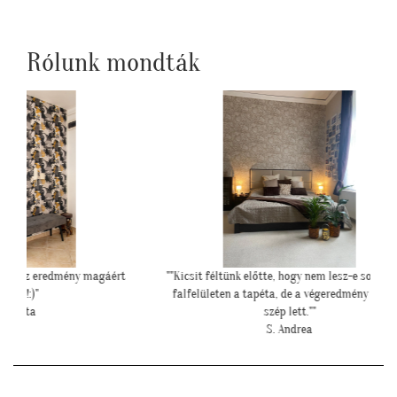
Rólunk mondták
magáért
""Kicsit féltünk előtte, hogy nem lesz-e sok ekkora
"Mese
falfelületen a tapéta, de a végeredmény nagyon
szép lett.""
S. Andrea