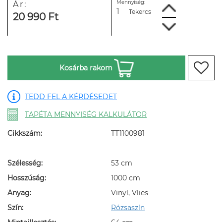
Mennyiség:
Ár:
Tekercs
20 990 Ft
Kosárba rakom
TEDD FEL A KÉRDÉSEDET
TAPÉTA MENNYISÉG KALKULÁTOR
Cikkszám:
TT1100981
Szélesség:
53 cm
Hosszúság:
1000 cm
Anyag:
Vinyl, Vlies
Szín:
Rózsaszín