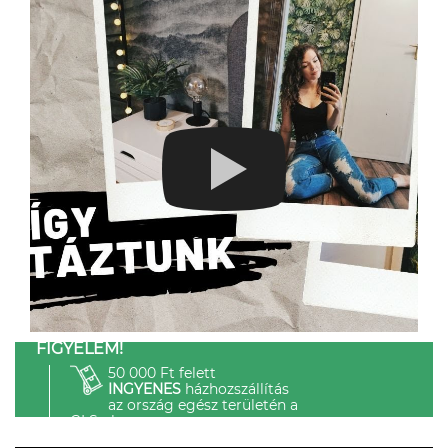
FIGYELEM!
50 000 Ft felett
INGYENES
házhozszállítás
az ország egész területén a
GLS-el.