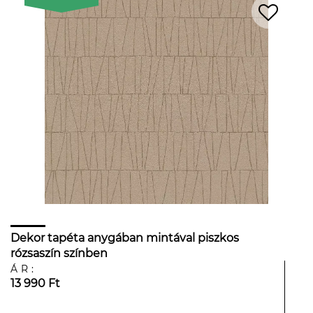
Dekor tapéta anygában mintával piszkos
rózsaszín színben
ÁR:
13 990 Ft