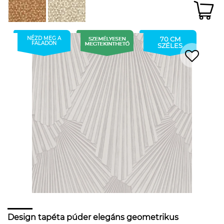
NÉZD MEG A
70 CM
FALADON
SZÉLES
Design tapéta púder elegáns geometrikus