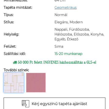
Mintaillesztés:
64 cm
Tapéta mintázat:
Geometrikus
Típus:
Normál
Stílus:
Elegáns, Modern
Nappali, Fürdőszoba,
Helyiség:
Hálószoba, Előszoba, Konyha,
Egyéb, Étkező
Felület:
Sima
Szállítási idő:
15-20 munkanap
50 000 Ft felett INGYENES házhozszállítás a GLS-el
További színek:
Kérj egyszínű tapéta ajánlást