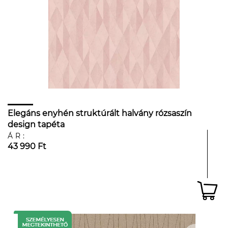
Elegáns enyhén struktúrált halvány rózsaszín
design tapéta
ÁR:
43 990 Ft