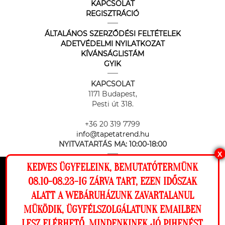
KAPCSOLAT
REGISZTRÁCIÓ
ÁLTALÁNOS SZERZŐDÉSI FELTÉTELEK
ADETVÉDELMI NYILATKOZAT
KÍVÁNSÁGLISTÁM
GYIK
KAPCSOLAT
1171 Budapest,
Pesti út 318.
+36 20 319 7799
info@tapetatrend.hu
NYITVATARTÁS MA:
10:00-18:00
X
KEDVES ÜGYFELEINK, BEMUTATÓTERMÜNK
Ez a weboldal cookie-kat használ, hogy a
08.10-08.23-IG ZÁRVA TART, EZEN IDŐSZAK
lehető legjobb élményt nyújtsa honlapunkon.
ALATT A WEBÁRUHÁZUNK ZAVARTALANUL
Beállítások
MÜKÖDIK, ÜGYFÉLSZOLGÁLATUNK EMAILBEN
Az online fizetést a Barion Payment Zrt. biztosítja, MNB engedély
száma: H-EN-I-1064/2013
LESZ ELÉRHETŐ. MINDENKINEK JÓ PIHENÉST