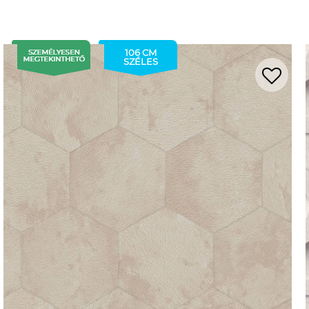
106 CM
SZÉLES