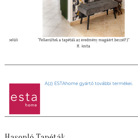
!:)"
""Elegáns lett a pengefal, sokáig imádni fogjuk""
Z. Anita
A(z) ESTAhome gyártó további termékei.
Hasonló Tapéták