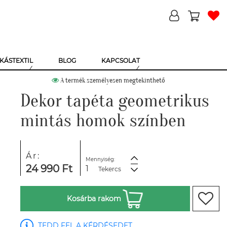
KÁSTEXTIL
BLOG
KAPCSOLAT
A termék személyesen megtekinthető
Dekor tapéta geometrikus
mintás homok színben
Ár:
Mennyiség:
24 990 Ft
Tekercs
Kosárba rakom
TEDD FEL A KÉRDÉSEDET