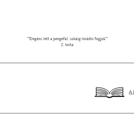
""Elkészült a kép, gondoltam, hátha :)""
"
H. Sára
A 