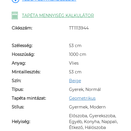
TAPÉTA MENNYISÉG KALKULÁTOR
Cikkszám:
TT1113944
Szélesség:
53 cm
Hosszúság:
1000 cm
Anyag:
Vlies
Mintaillesztés:
53 cm
Szín:
Beige
Típus:
Gyerek, Normál
Tapéta mintázat:
Geometrikus
Stílus:
Gyermek, Modern
Előszoba, Gyerekszoba,
Helyiség:
Egyéb, Konyha, Nappali,
Étkező, Hálószoba