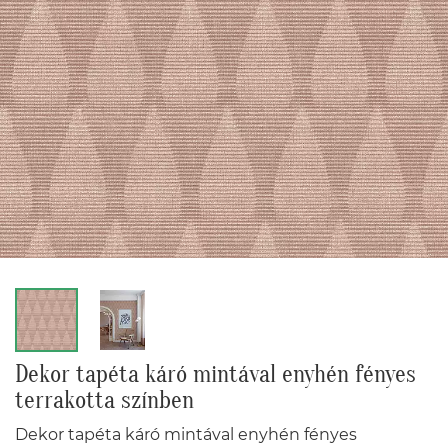
Dekor tapéta káró mintával enyhén fényes
terrakotta színben
Dekor tapéta káró mintával enyhén fényes