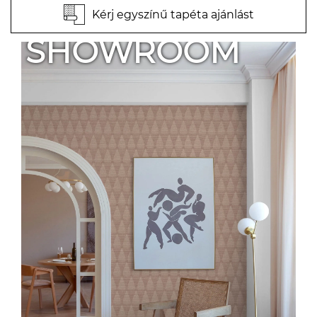
Kérj egyszínű tapéta ajánlást
SHOWROOM