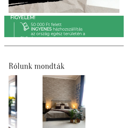
FIGYELEM!
50 000 Ft felett
INGYENES
házhozszállítás
az ország egész területén a
GLS-el.
Rólunk mondták