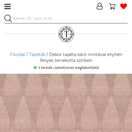
Főoldal
/
Tapéták
/ Dekor tapéta káró mintával enyhén
fényes terrakotta színben
A termék személyesen megtekinthető