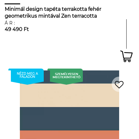
Minimál design tapéta terrakotta fehér
geometrikus mintával Zen terracotta
ÁR:
49 490 Ft
NÉZD MEG A
FALADON