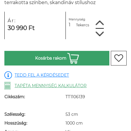
terrakotta színben, skandináv stílushoz
Mennyiség:
Ár:
Tekercs
30 990 Ft
Kosárba rakom
TEDD FEL A KÉRDÉSEDET
TAPÉTA MENNYISÉG KALKULÁTOR
Cikkszám:
TT1106139
Szélesség:
53 cm
Hosszúság:
1000 cm