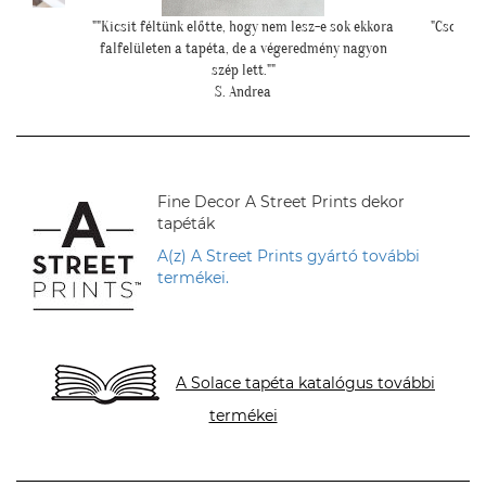
 sok ekkora
"Csodálatos a fotótapéta még szebb mint ahogy
""Csato
ny nagyon
gondoltam!"
L. Ilona
Fine Decor A Street Prints dekor
tapéták
A(z) A Street Prints gyártó további
termékei.
A Solace tapéta katalógus további
termékei