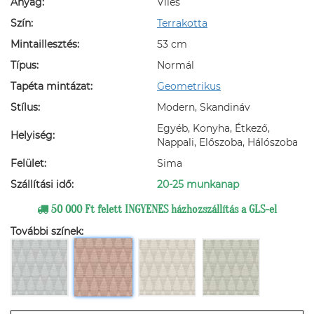
Anyag:
Vlies
Szín:
Terrakotta
Mintaillesztés:
53 cm
Típus:
Normál
Tapéta mintázat:
Geometrikus
Stílus:
Modern, Skandináv
Egyéb, Konyha, Étkező,
Helyiség:
Nappali, Előszoba, Hálószoba
Felület:
Sima
Szállítási idő:
20-25 munkanap
50 000 Ft felett INGYENES házhozszállítás a GLS-el
További színek: