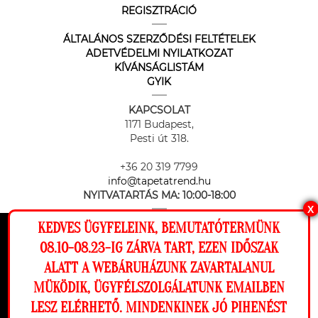
REGISZTRÁCIÓ
ÁLTALÁNOS SZERZŐDÉSI FELTÉTELEK
ADETVÉDELMI NYILATKOZAT
KÍVÁNSÁGLISTÁM
GYIK
KAPCSOLAT
1171 Budapest,
Pesti út 318.
+36 20 319 7799
info@tapetatrend.hu
NYITVATARTÁS MA:
10:00-18:00
X
KEDVES ÜGYFELEINK, BEMUTATÓTERMÜNK
Ez a weboldal cookie-kat használ, hogy a
08.10-08.23-IG ZÁRVA TART, EZEN IDŐSZAK
lehető legjobb élményt nyújtsa honlapunkon.
ALATT A WEBÁRUHÁZUNK ZAVARTALANUL
Beállítások
MÜKÖDIK, ÜGYFÉLSZOLGÁLATUNK EMAILBEN
Az online fizetést a Barion Payment Zrt. biztosítja, MNB engedély
száma: H-EN-I-1064/2013
LESZ ELÉRHETŐ. MINDENKINEK JÓ PIHENÉST
Elutasítom
Engedélyezem