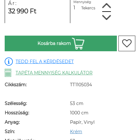
Mennyiség:
Ár:
Tekercs
32 990 Ft
Kosárba rakom
TEDD FEL A KÉRDÉSEDET
TAPÉTA MENNYISÉG KALKULÁTOR
Cikkszám:
TT1105034
Szélesség:
53 cm
Hosszúság:
1000 cm
Anyag:
Papír, Vinyl
Szín:
Krém