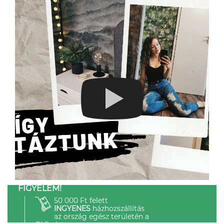
FIGYELEM!
50 000 Ft felett
INGYENES
házhozszállítás
az ország egész területén a