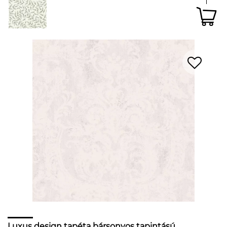
Luxus design tapéta bársonyos tapintású