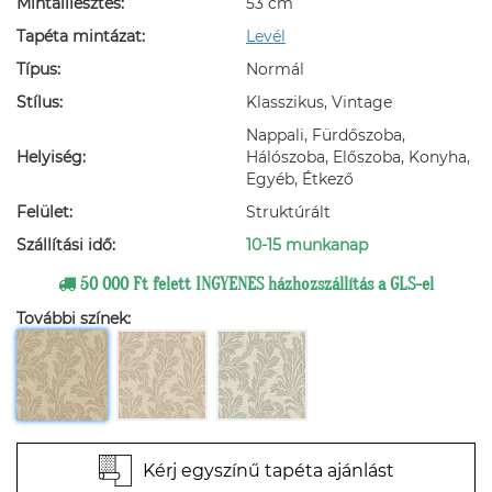
Mintaillesztés:
53 cm
Tapéta mintázat:
Levél
Típus:
Normál
Stílus:
Klasszikus, Vintage
Nappali, Fürdőszoba,
Helyiség:
Hálószoba, Előszoba, Konyha,
Egyéb, Étkező
Felület:
Struktúrált
Szállítási idő:
10-15 munkanap
50 000 Ft felett INGYENES házhozszállítás a GLS-el
További színek:
Kérj egyszínű tapéta ajánlást