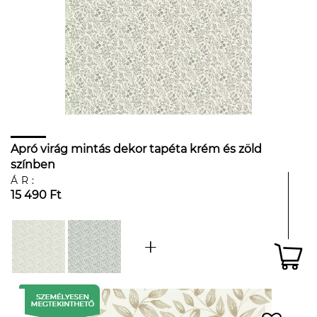
Apró virág mintás dekor tapéta krém és zöld
színben
ÁR:
15 490 Ft