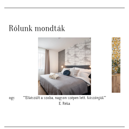
GLS-el.
Rólunk mondták
int ahogy
""Elkészült a szoba, nagyon szépen lett. Köszönjük""
E. Réka