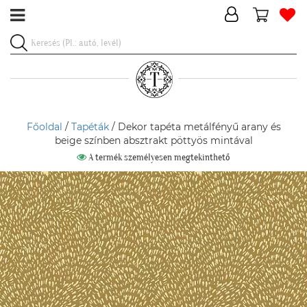
Főoldal
/
Tapéták
/ Dekor tapéta metálfényű arany és
beige színben absztrakt pöttyös mintával
A termék személyesen megtekinthető