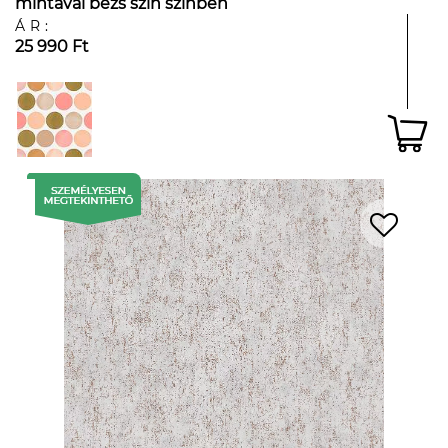
mintával bézs szín színben
ÁR:
25 990 Ft