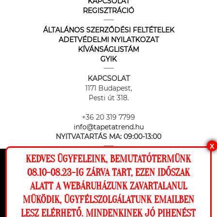
KAPCSOLAT
REGISZTRÁCIÓ
ÁLTALÁNOS SZERZŐDÉSI FELTÉTELEK
ADETVÉDELMI NYILATKOZAT
KÍVÁNSÁGLISTÁM
GYIK
KAPCSOLAT
1171 Budapest,
Pesti út 318.
+36 20 319 7799
info@tapetatrend.hu
NYITVATARTÁS MA:
09:00-13:00
X
KEDVES ÜGYFELEINK, BEMUTATÓTERMÜNK
Ez a weboldal cookie-kat használ, hogy a
08.10-08.23-IG ZÁRVA TART, EZEN IDŐSZAK
lehető legjobb élményt nyújtsa honlapunkon.
ALATT A WEBÁRUHÁZUNK ZAVARTALANUL
Beállítások
MÜKÖDIK, ÜGYFÉLSZOLGÁLATUNK EMAILBEN
Az online fizetést a Barion Payment Zrt. biztosítja, MNB engedély
száma: H-EN-I-1064/2013
LESZ ELÉRHETŐ. MINDENKINEK JÓ PIHENÉST