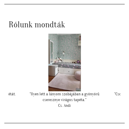
Rólunk mondták
s tapétát.
"Ilyen lett a lányom szobájában a gyönyörű
"Csodála
cseresznye virágos tapéta."
Cs. Andi