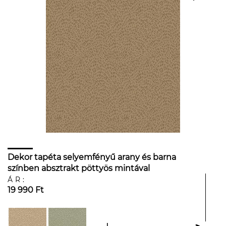
Dekor tapéta selyemfényű arany és barna
színben absztrakt pöttyös mintával
ÁR:
19 990 Ft