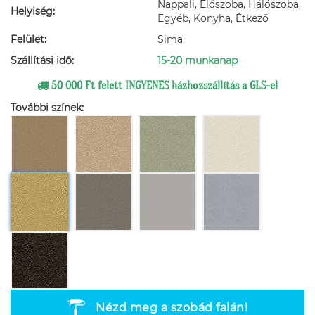
Nappali, Előszoba, Hálószoba,
Helyiség:
Egyéb, Konyha, Étkező
Felület:
Sima
Szállítási idő:
15-20 munkanap
50 000 Ft felett INGYENES házhozszállítás a GLS-el
További színek:
Nézd meg a szobád falán!