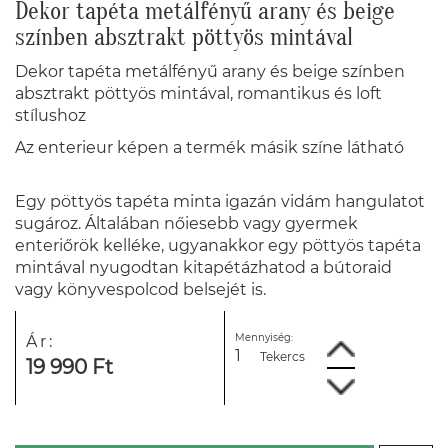
Dekor tapéta metálfényű arany és beige
színben absztrakt pöttyös mintával
Dekor tapéta metálfényű arany és beige színben
absztrakt pöttyös mintával, romantikus és loft
stílushoz
Az enterieur képen a termék másik színe látható
Egy pöttyös tapéta minta igazán vidám hangulatot
sugároz. Általában nőiesebb vagy gyermek
enteriőrök kelléke, ugyanakkor egy pöttyös tapéta
mintával nyugodtan kitapétázhatod a bútoraid
vagy könyvespolcod belsejét is.
Mennyiség:
Ár:
Tekercs
19 990 Ft