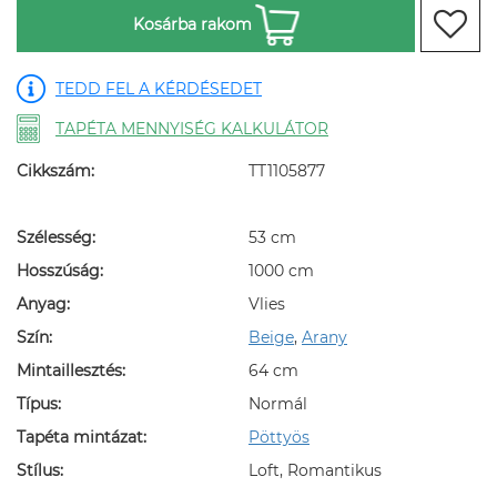
Kosárba rakom
TEDD FEL A KÉRDÉSEDET
TAPÉTA MENNYISÉG KALKULÁTOR
Cikkszám:
TT1105877
Szélesség:
53 cm
Hosszúság:
1000 cm
Anyag:
Vlies
Szín:
Beige
,
Arany
Mintaillesztés:
64 cm
Típus:
Normál
Tapéta mintázat:
Pöttyös
Stílus:
Loft, Romantikus