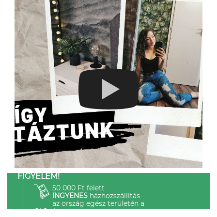
FIGYELEM!
50 000 Ft felett
INGYENES
házhozszállítás
az ország egész területén a
GLS-el.