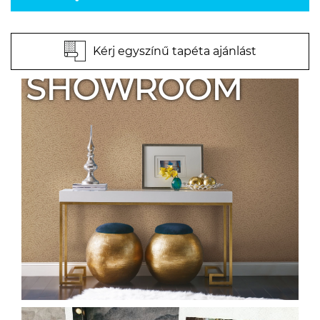
Kérj egyszínű tapéta ajánlást
SHOWROOM