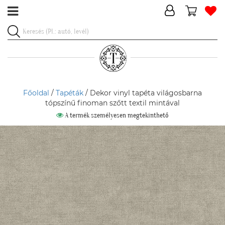
Főoldal
/
Tapéták
/ Dekor vinyl tapéta világosbarna
tópszínű finoman szőtt textil mintával
A termék személyesen megtekinthető