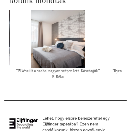
Rólunk mondták
Köszönjük""
"Ilyen lett a lányom szobájában a gyönyörű
""Kicsit f
cseresznye virágos tapéta."
falfelül
Cs. Andi
Lehet, hogy elsőre beleszerettél egy
Eijffinger tapétába? Ezen nem
csodálkozunk, hiszen egytől-egyig