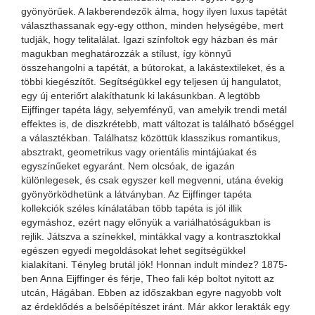
gyönyörűek. A lakberendezők álma, hogy ilyen luxus tapétát
választhassanak egy-egy otthon, minden helységébe, mert
tudják, hogy telitalálat. Igazi színfoltok egy házban és már
magukban meghatározzák a stílust, így könnyű
összehangolni a tapétát, a bútorokat, a lakástextileket, és a
többi kiegészítőt. Segítségükkel egy teljesen új hangulatot,
egy új enteriőrt alakíthatunk ki lakásunkban. A legtöbb
Eijffinger tapéta lágy, selyemfényű, van amelyik trendi metál
effektes is, de diszkrétebb, matt változat is található bőséggel
a választékban. Találhatsz közöttük klasszikus romantikus,
absztrakt, geometrikus vagy orientális mintájúakat és
egyszínűeket egyaránt. Nem olcsóak, de igazán
különlegesek, és csak egyszer kell megvenni, utána évekig
gyönyörködhetünk a látványban. Az Eijffinger tapéta
kollekciók széles kínálatában több tapéta is jól illik
egymáshoz, ezért nagy előnyük a variálhatóságukban is
rejlik. Játszva a színekkel, mintákkal vagy a kontrasztokkal
egészen egyedi megoldásokat lehet segítségükkel
kialakítani. Tényleg brutál jók! Honnan indult mindez? 1875-
ben Anna Eijffinger és férje, Theo fali kép boltot nyitott az
utcán, Hágában. Ebben az időszakban egyre nagyobb volt
az érdeklődés a belsőépítészet iránt. Már akkor lerakták egy