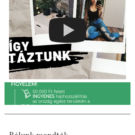
FIGYELEM!
50 000 Ft felett
INGYENES
házhozszállítás
az ország egész területén a
GLS-el.