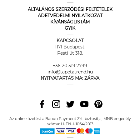
ÁLTALÁNOS SZERZŐDÉSI FELTÉTELEK
ADETVÉDELMI NYILATKOZAT
KÍVÁNSÁGLISTÁM
GYIK
KAPCSOLAT
1171 Budapest,
Pesti út 318.
+36 20 319 7799
info@tapetatrend.hu
NYITVATARTÁS MA:
ZÁRVA
Az online fizetést a Barion Payment Zrt. biztosítja, MNB engedély
száma: H-EN-I-1064/2013