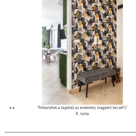
!:)"
""Elkészült a kép, gondoltam, hátha :)""
H. Sára