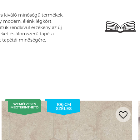
s kiváló minőségű termékek.
y modern, élénk légkört
tuk rendkívül érzékeny az új
deket és álomszerű tapéta
t tapétái minőségére.
106 CM
SZÉLES