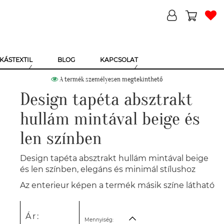
KÁSTEXTIL
BLOG
KAPCSOLAT
A termék személyesen megtekinthető
Design tapéta absztrakt
hullám mintával beige és
len színben
Design tapéta absztrakt hullám mintával beige
és len színben, elegáns és minimál stílushoz
Az enterieur képen a termék másik színe látható
Ár:
Mennyiség: