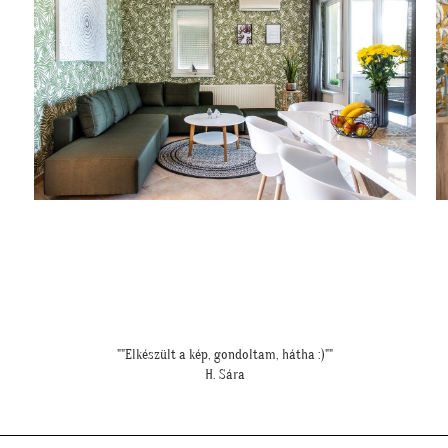
"Elkészültünk, szuper lett. :)"
R. Viktória