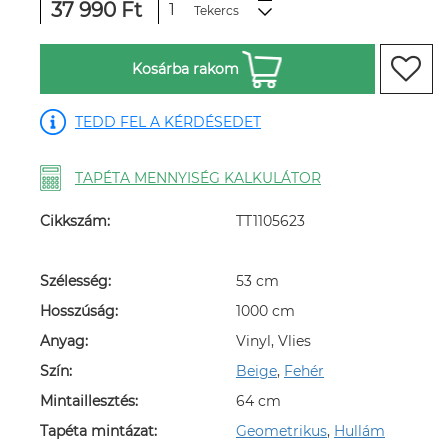
37 990 Ft
Tekercs
Kosárba rakom
TEDD FEL A KÉRDÉSEDET
TAPÉTA MENNYISÉG KALKULÁTOR
Cikkszám:
TT1105623
Szélesség:
53 cm
Hosszúság:
1000 cm
Anyag:
Vinyl, Vlies
Szín:
Beige
,
Fehér
Mintaillesztés:
64 cm
Tapéta mintázat:
Geometrikus
,
Hullám