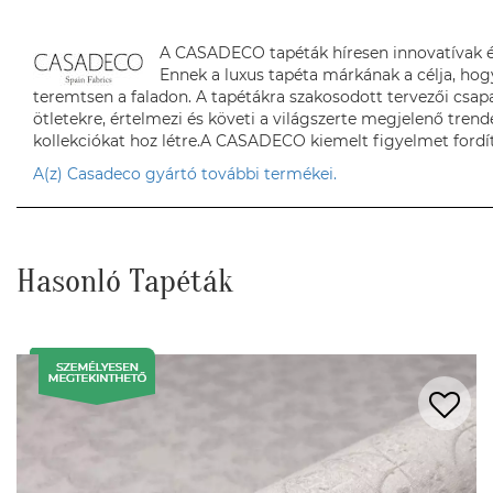
A CASADECO tapéták híresen innovatívak é
Ennek a luxus tapéta márkának a célja, hog
teremtsen a faladon. A tapétákra szakosodott tervezői csapa
ötletekre, értelmezi és követi a világszerte megjelenő tren
kollekciókat hoz létre.A CASADECO kiemelt figyelmet fordí
A(z) Casadeco gyártó további termékei.
Hasonló Tapéták