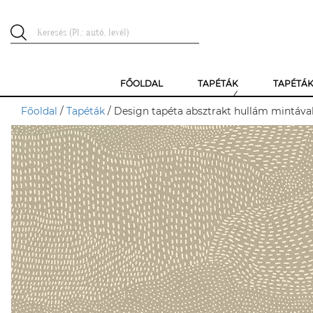
FŐOLDAL
TAPÉTÁK
TAPÉTÁ
Főoldal
/
Tapéták
/ Design tapéta absztrakt hullám mintával