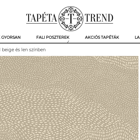
K GYORSAN
FALI POSZTEREK
AKCIÓS TAPÉTÁK
LA
 beige és len színben