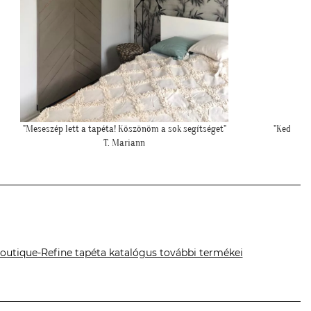
Kedves Tapétatrend ! Köszönöm a makis tapétát. Jó választás lett
nagyon!"
T. Tünde
outique-Refine tapéta katalógus további termékei