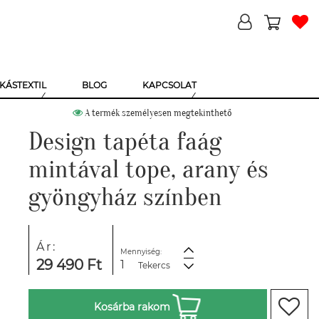
KÁSTEXTIL
BLOG
KAPCSOLAT
A termék személyesen megtekinthető
Design tapéta faág
mintával tope, arany és
gyöngyház színben
Ár:
Mennyiség:
29 490 Ft
Tekercs
Kosárba rakom