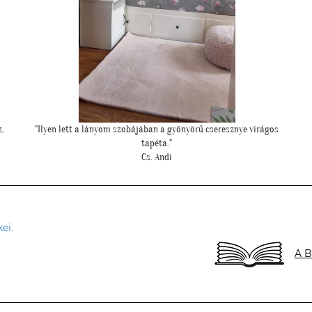
"Meseszép lett a tapéta! Köszönöm a sok segítséget"
"
T. Mariann
ei.
A B