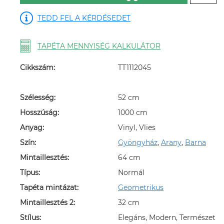
TEDD FEL A KÉRDÉSEDET
TAPÉTA MENNYISÉG KALKULÁTOR
Cikkszám:
TT1112045
Szélesség:
52 cm
Hosszúság:
1000 cm
Anyag:
Vinyl, Vlies
Szín:
Gyöngyház
,
Arany
,
Barna
Mintaillesztés:
64 cm
Típus:
Normál
Tapéta mintázat:
Geometrikus
Mintaillesztés 2:
32 cm
Stílus:
Elegáns, Modern, Természet