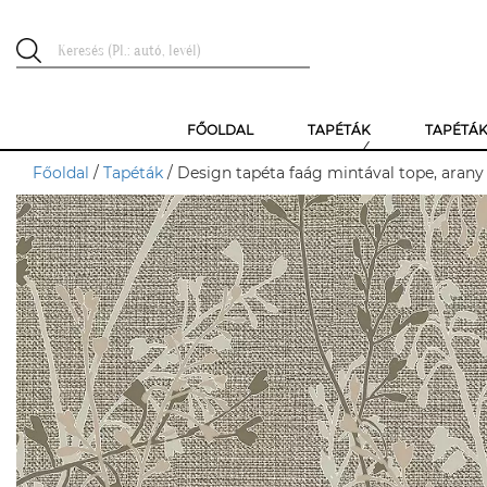
FŐOLDAL
TAPÉTÁK
TAPÉTÁ
Főoldal
/
Tapéták
/ Design tapéta faág mintával tope, aran