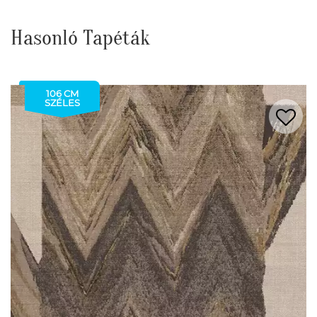
Hasonló Tapéták
106 CM
SZÉLES