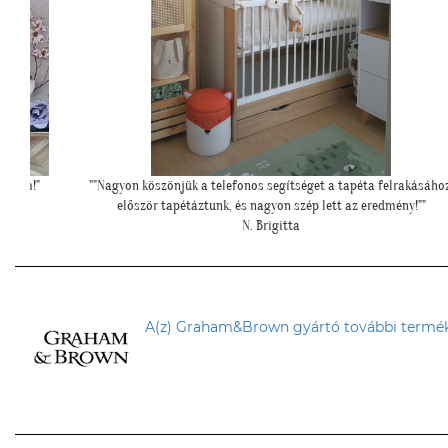
rakásához,
"Ilyen lett a lányom szobájában a gyönyörű cseresznye virágos
ny!""
tapéta."
Cs. Andi
A(z) Graham&Brown gyártó további termék