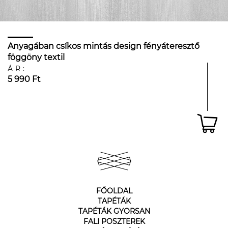
Anyagában csíkos mintás design fényáteresztő
föggöny textil
ÁR:
5 990 Ft
FŐOLDAL
TAPÉTÁK
TAPÉTÁK GYORSAN
FALI POSZTEREK