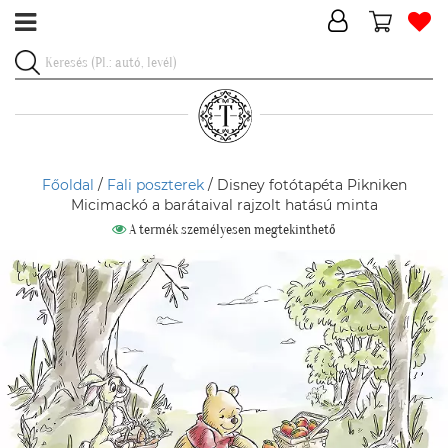
Főoldal
/
Fali poszterek
/ Disney fotótapéta Pikniken
Micimackó a barátaival rajzolt hatású minta
A termék személyesen megtekinthető