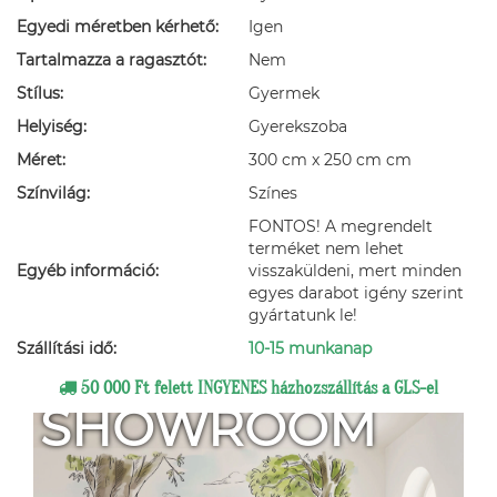
Egyedi méretben kérhető:
Igen
Tartalmazza a ragasztót:
Nem
Stílus:
Gyermek
Helyiség:
Gyerekszoba
Méret:
300 cm x 250 cm cm
Színvilág:
Színes
FONTOS! A megrendelt
terméket nem lehet
Egyéb információ:
visszaküldeni, mert minden
egyes darabot igény szerint
gyártatunk le!
Szállítási idő:
10-15 munkanap
50 000 Ft felett INGYENES házhozszállítás a GLS-el
SHOWROOM