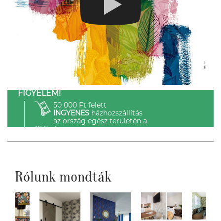
FIGYELEM!
50 000 Ft felett
INGYENES
házhozszállítás
az ország egész területén a
GLS-el.
Rólunk mondták