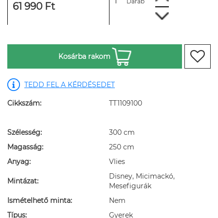
Darab
61 990 Ft
Kosárba rakom
TEDD FEL A KÉRDÉSEDET
Cikkszám:
TT1109100
Szélesség:
300 cm
Magasság:
250 cm
Anyag:
Vlies
Disney, Micimackó,
Mintázat:
Mesefigurák
Ismételhető minta:
Nem
Típus:
Gyerek