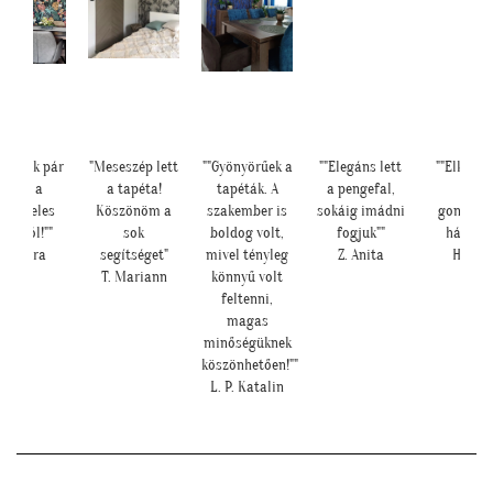
satolok pár
"Meseszép lett
""Gyönyörűek a
""Elegáns lett
""Elkészü
képet a
a tapéta!
tapéták. A
a pengefal,
kép,
sungeles
Köszönöm a
szakember is
sokáig imádni
gondolt
arokról!""
sok
boldog volt,
fogjuk""
hátha :)
K. Laura
segítséget"
mivel tényleg
Z. Anita
H. Sár
T. Mariann
könnyű volt
feltenni,
magas
minőségüknek
köszönhetően!""
L. P. Katalin