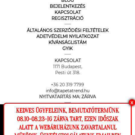
BLOG
BEJELENTKEZÉS
KAPCSOLAT
REGISZTRÁCIÓ
ÁLTALÁNOS SZERZŐDÉSI FELTÉTELEK
ADETVÉDELMI NYILATKOZAT
KÍVÁNSÁGLISTÁM
GYIK
KAPCSOLAT
1171 Budapest,
Pesti út 318.
+36 20 319 7799
info@tapetatrend.hu
NYITVATARTÁS MA:
ZÁRVA
X
KEDVES ÜGYFELEINK, BEMUTATÓTERMÜNK
Ez a weboldal cookie-kat használ, hogy a
08.10-08.23-IG ZÁRVA TART, EZEN IDŐSZAK
lehető legjobb élményt nyújtsa honlapunkon.
ALATT A WEBÁRUHÁZUNK ZAVARTALANUL
Beállítások