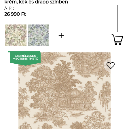
krém, kék és drapp színben
ÁR:
26 990 Ft