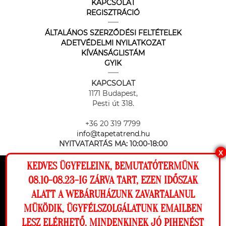
KAPCSOLAT
REGISZTRÁCIÓ
ÁLTALÁNOS SZERZŐDÉSI FELTÉTELEK
ADETVÉDELMI NYILATKOZAT
KÍVÁNSÁGLISTÁM
GYIK
KAPCSOLAT
1171 Budapest,
Pesti út 318.
+36 20 319 7799
info@tapetatrend.hu
NYITVATARTÁS MA:
10:00-18:00
X
KEDVES ÜGYFELEINK, BEMUTATÓTERMÜNK
Ez a weboldal cookie-kat használ, hogy a
08.10-08.23-IG ZÁRVA TART, EZEN IDŐSZAK
lehető legjobb élményt nyújtsa honlapunkon.
ALATT A WEBÁRUHÁZUNK ZAVARTALANUL
Beállítások
MÜKÖDIK, ÜGYFÉLSZOLGÁLATUNK EMAILBEN
Az online fizetést a Barion Payment Zrt. biztosítja, MNB engedély
száma: H-EN-I-1064/2013
LESZ ELÉRHETŐ. MINDENKINEK JÓ PIHENÉST