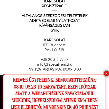
KAPCSOLAT
REGISZTRÁCIÓ
ÁLTALÁNOS SZERZŐDÉSI FELTÉTELEK
ADETVÉDELMI NYILATKOZAT
KÍVÁNSÁGLISTÁM
GYIK
KAPCSOLAT
1171 Budapest,
Pesti út 318.
+36 20 319 7799
info@tapetatrend.hu
NYITVATARTÁS MA:
10:00-18:00
X
KEDVES ÜGYFELEINK, BEMUTATÓTERMÜNK
Ez a weboldal cookie-kat használ, hogy a
08.10-08.23-IG ZÁRVA TART, EZEN IDŐSZAK
lehető legjobb élményt nyújtsa honlapunkon.
ALATT A WEBÁRUHÁZUNK ZAVARTALANUL
Beállítások
MÜKÖDIK, ÜGYFÉLSZOLGÁLATUNK EMAILBEN
Az online fizetést a Barion Payment Zrt. biztosítja, MNB engedély
száma: H-EN-I-1064/2013
LESZ ELÉRHETŐ. MINDENKINEK JÓ PIHENÉST