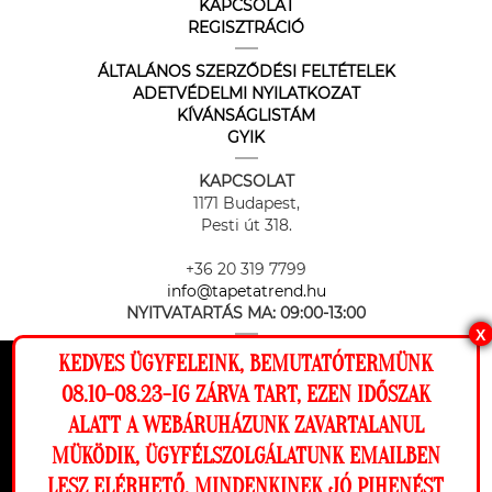
KAPCSOLAT
REGISZTRÁCIÓ
ÁLTALÁNOS SZERZŐDÉSI FELTÉTELEK
ADETVÉDELMI NYILATKOZAT
KÍVÁNSÁGLISTÁM
GYIK
KAPCSOLAT
1171 Budapest,
Pesti út 318.
+36 20 319 7799
info@tapetatrend.hu
NYITVATARTÁS MA:
09:00-13:00
X
KEDVES ÜGYFELEINK, BEMUTATÓTERMÜNK
Ez a weboldal cookie-kat használ, hogy a
08.10-08.23-IG ZÁRVA TART, EZEN IDŐSZAK
lehető legjobb élményt nyújtsa honlapunkon.
ALATT A WEBÁRUHÁZUNK ZAVARTALANUL
Beállítások
MÜKÖDIK, ÜGYFÉLSZOLGÁLATUNK EMAILBEN
Az online fizetést a Barion Payment Zrt. biztosítja, MNB engedély
száma: H-EN-I-1064/2013
LESZ ELÉRHETŐ. MINDENKINEK JÓ PIHENÉST