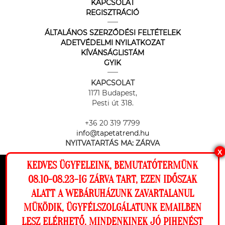
KAPCSOLAT
REGISZTRÁCIÓ
ÁLTALÁNOS SZERZŐDÉSI FELTÉTELEK
ADETVÉDELMI NYILATKOZAT
KÍVÁNSÁGLISTÁM
GYIK
KAPCSOLAT
1171 Budapest,
Pesti út 318.
+36 20 319 7799
info@tapetatrend.hu
NYITVATARTÁS MA:
ZÁRVA
X
KEDVES ÜGYFELEINK, BEMUTATÓTERMÜNK
Ez a weboldal cookie-kat használ, hogy a
08.10-08.23-IG ZÁRVA TART, EZEN IDŐSZAK
lehető legjobb élményt nyújtsa honlapunkon.
ALATT A WEBÁRUHÁZUNK ZAVARTALANUL
Beállítások
MÜKÖDIK, ÜGYFÉLSZOLGÁLATUNK EMAILBEN
Az online fizetést a Barion Payment Zrt. biztosítja, MNB engedély
száma: H-EN-I-1064/2013
LESZ ELÉRHETŐ. MINDENKINEK JÓ PIHENÉST