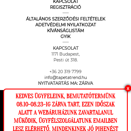
KAPCSOLAT
REGISZTRÁCIÓ
ÁLTALÁNOS SZERZŐDÉSI FELTÉTELEK
ADETVÉDELMI NYILATKOZAT
KÍVÁNSÁGLISTÁM
GYIK
KAPCSOLAT
1171 Budapest,
Pesti út 318.
+36 20 319 7799
info@tapetatrend.hu
NYITVATARTÁS MA:
ZÁRVA
X
KEDVES ÜGYFELEINK, BEMUTATÓTERMÜNK
Ez a weboldal cookie-kat használ, hogy a
08.10-08.23-IG ZÁRVA TART, EZEN IDŐSZAK
lehető legjobb élményt nyújtsa honlapunkon.
ALATT A WEBÁRUHÁZUNK ZAVARTALANUL
Beállítások
MÜKÖDIK, ÜGYFÉLSZOLGÁLATUNK EMAILBEN
Az online fizetést a Barion Payment Zrt. biztosítja, MNB engedély
száma: H-EN-I-1064/2013
LESZ ELÉRHETŐ. MINDENKINEK JÓ PIHENÉST