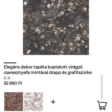
Elegáns dekor tapéta koptatott virágzó
cseresznyefa mintával drapp és grafitszürke
színben
ÁR:
55 990 Ft