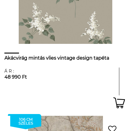
Akácvirág mintás vlies vintage design tapéta
ÁR:
48 990 Ft
106 CM
SZÉLES