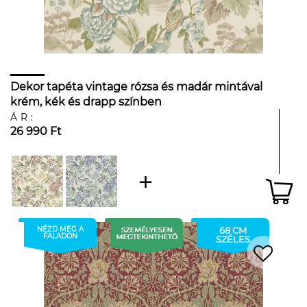
Dekor tapéta vintage rózsa és madár mintával
krém, kék és drapp színben
ÁR:
26 990 Ft
NÉZD MEG A
68 CM
FALADON
SZÉLES