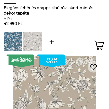
Elegáns fehér és drapp színű rózsakert mintás
dekor tapéta
ÁR:
42 990 Ft
68 CM
SZÉLES