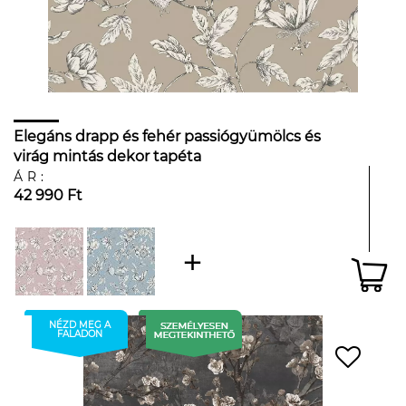
Elegáns drapp és fehér passiógyümölcs és
virág mintás dekor tapéta
ÁR:
42 990 Ft
NÉZD MEG A
FALADON