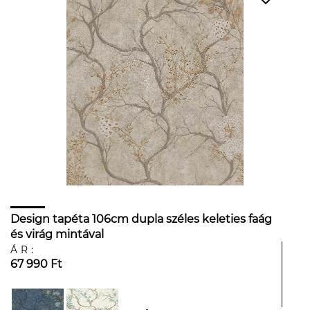
Design tapéta 106cm dupla széles keleties faág
és virág mintával
ÁR:
67 990 Ft