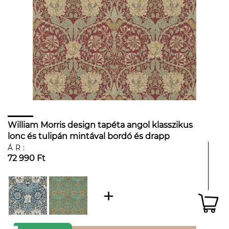
William Morris design tapéta angol klasszikus
lonc és tulipán mintával bordó és drapp
színben
ÁR:
72 990 Ft