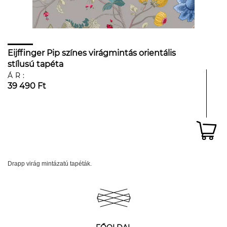
Eijffinger Pip színes virágmintás orientális
stílusú tapéta
ÁR:
39 490 Ft
Drapp virág mintázatú tapéták.