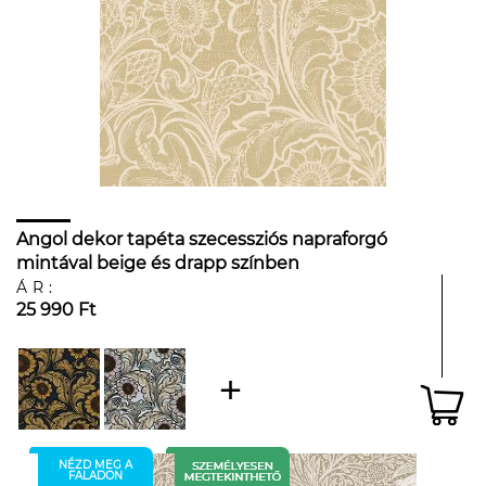
Angol dekor tapéta szecessziós napraforgó
mintával beige és drapp színben
ÁR:
25 990 Ft
NÉZD MEG A
FALADON