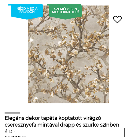
NÉZD MEG A
FALADON
Elegáns dekor tapéta koptatott virágzó
cseresznyefa mintával drapp és szürke színben
ÁR: