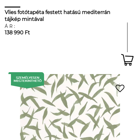
Vlies fotótapéta festett hatású mediterrán
tájkép mintával
ÁR:
138 990 Ft