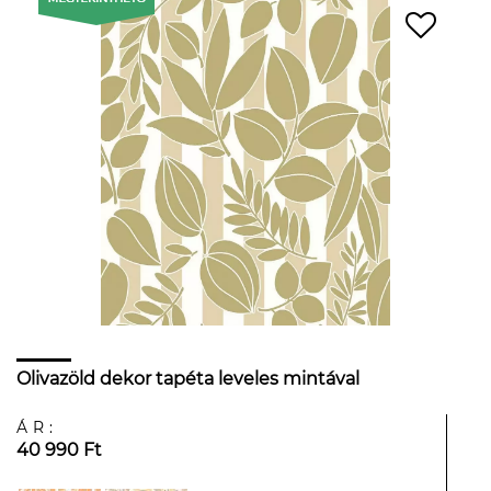
Olivazöld dekor tapéta leveles mintával
ÁR:
40 990 Ft