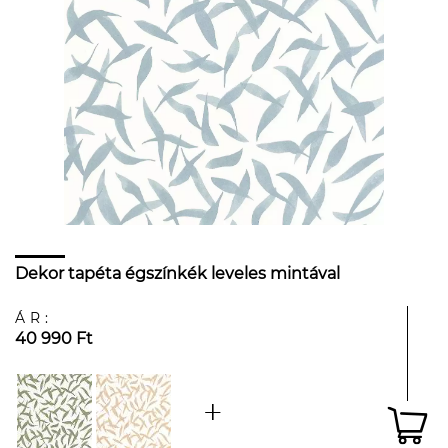
Dekor tapéta égszínkék leveles mintával
ÁR:
40 990 Ft