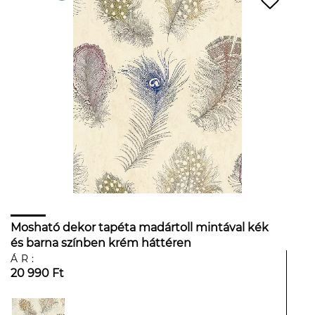
Mosható dekor tapéta madártoll mintával kék
és barna színben krém háttéren
ÁR:
20 990 Ft