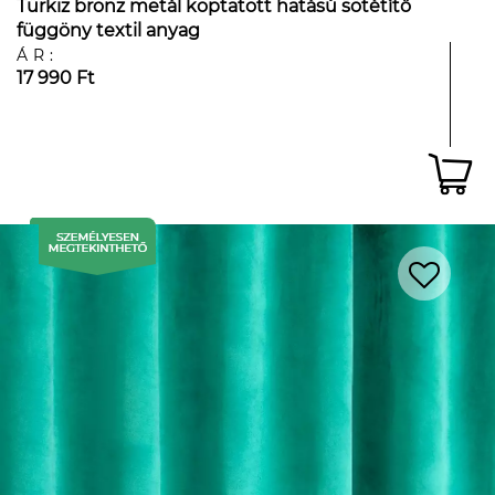
Türkiz bronz metál koptatott hatású sötétítő
függöny textil anyag
ÁR:
17 990 Ft