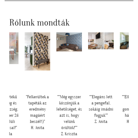
Rólunk mondták
lkerültek a
""Még egyszer
""Elegáns lett
""Elkészült a
"Elkészült
apéták az
köszönjük a
a pengefal,
kép,
szuper lett
redmény
lehetőséget, és
sokáig imádni
gondoltam,
R. Viktó
magáért
azt is, hogy
fogjuk""
hátha :)""
eszél!:)"
velünk
Z. Anita
H. Sára
H. Anita
örültök!""
Z. Kriszta