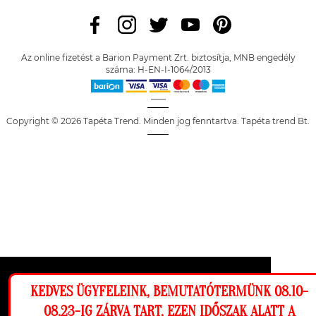
Az online fizetést a Barion Payment Zrt. biztosítja, MNB engedély
száma: H-EN-I-1064/2013
Copyright © 2026 Tapéta Trend. Minden jog fenntartva. Tapéta trend Bt.
Ez a weboldal cookie-kat használ, hogy a
KEDVES ÜGYFELEINK, BEMUTATÓTERMÜNK 08.10-
lehető legjobb élményt nyújtsa honlapunkon.
08.23-IG ZÁRVA TART, EZEN IDŐSZAK ALATT A