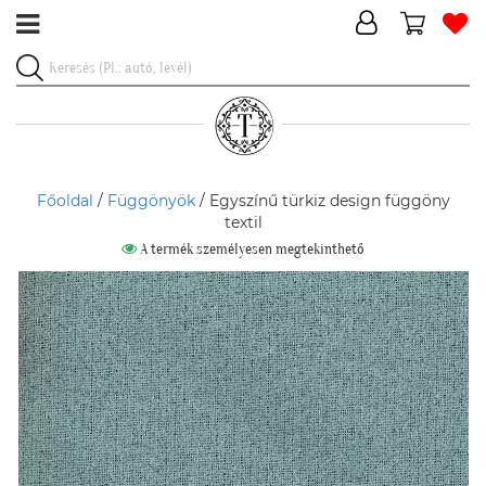
Főoldal
/
Függönyök
/ Egyszínű türkiz design függöny
textil
A termék személyesen megtekinthető