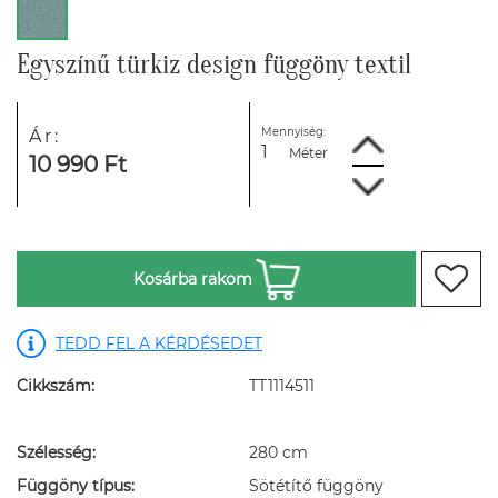
Egyszínű türkiz design függöny textil
Mennyiség:
Ár:
Méter
10 990 Ft
Kosárba rakom
TEDD FEL A KÉRDÉSEDET
Cikkszám:
TT1114511
Szélesség:
280 cm
Függöny típus:
Sötétítő függöny