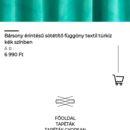
Bársony érintésű sötétítő függöny textil türkiz
kék színben
ÁR:
6 990 Ft
FŐOLDAL
TAPÉTÁK