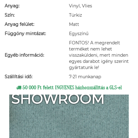
Anyag:
Vinyl, Vlies
Szín:
Türkiz
Anyag felület:
Matt
Függöny mintázat:
Egyszínű
FONTOS! A megrendelt
terméket nem lehet
Egyéb információ:
visszaküldeni, mert minden
egyes darabot igény szerint
gyártatunk le!
Szállítási idő:
7-21 munkanap
50 000 Ft felett INGYENES házhozszállítás a GLS-el
SHOWROOM