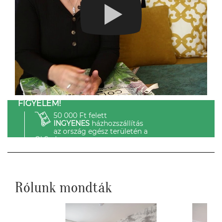
FIGYELEM!
50 000 Ft felett
INGYENES
házhozszállítás
az ország egész területén a
GLS-el.
Rólunk mondták