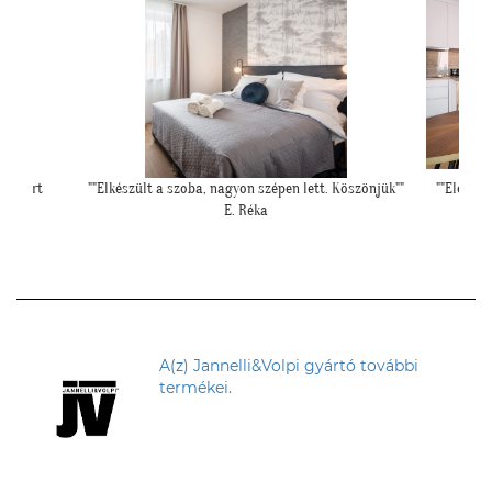
Köszönjük""
""Elegáns lett a pengefal, sokáig imádni fogjuk""
""El
Z. Anita
A(z) Jannelli&Volpi gyártó további
termékei.