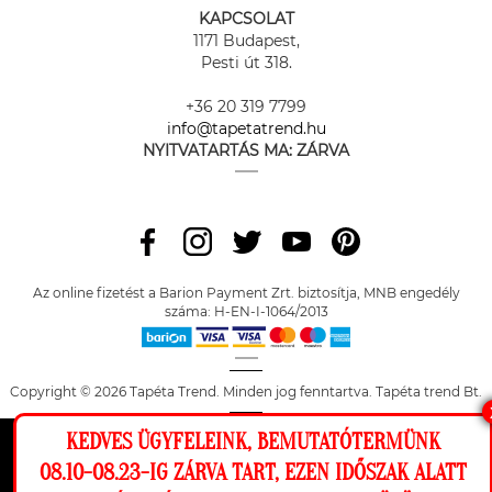
KAPCSOLAT
1171 Budapest,
Pesti út 318.
+36 20 319 7799
info@tapetatrend.hu
NYITVATARTÁS MA:
ZÁRVA
Az online fizetést a Barion Payment Zrt. biztosítja, MNB engedély
száma: H-EN-I-1064/2013
Copyright © 2026 Tapéta Trend. Minden jog fenntartva. Tapéta trend Bt.
KEDVES ÜGYFELEINK, BEMUTATÓTERMÜNK
Ez a weboldal cookie-kat használ, hogy a
08.10-08.23-IG ZÁRVA TART, EZEN IDŐSZAK ALATT